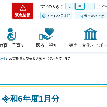
文字の大きさ
大
中
小
色
緊急情報
やさしい日本語
音声読み上げ
教育・子育て
医療・福祉
観光・文化・スポ
資料
> 教育委員会記者発表資料 令和6年度1月分
令和6年度1月分