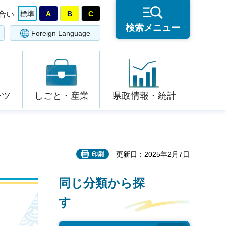
合い
標準
A
B
C
検索メニュー
Foreign Language
ーツ
しごと・産業
県政情報・統計
更新日：2025年2月7日
印刷
同じ分類から探
す