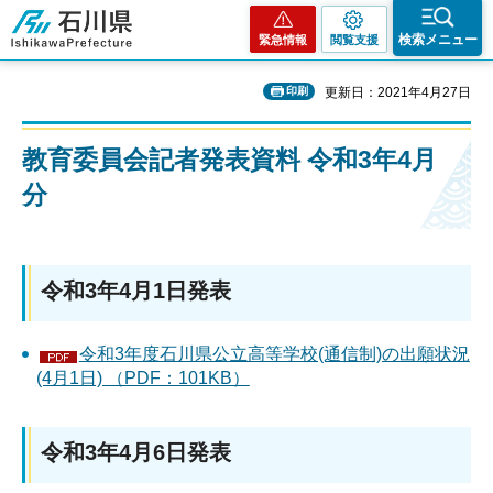
石川県
検索メニュー
緊急情報
閲覧支援
印刷
更新日：2021年4月27日
教育委員会記者発表資料 令和3年4月
分
令和3年4月1日発表
令和3年度石川県公立高等学校(通信制)の出願状況
(4月1日) （PDF：101KB）
令和3年4月6日発表