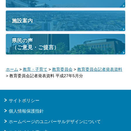
施設案内
県民の声
（ご意見・ご提言）
ホーム
>
教育・子育て
>
教育委員会
>
教育委員会記者発表資料
> 教育委員会記者発表資料 平成27年5月分
サイトポリシー
個人情報保護指針
ホームページのユニバーサルデザインについて