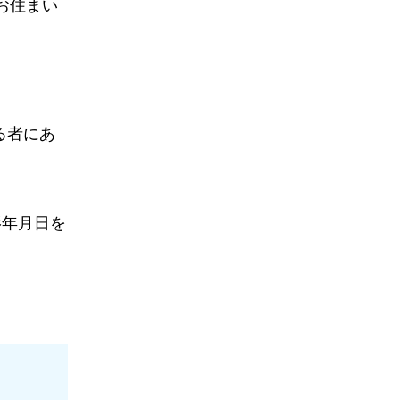
お住まい
る者にあ
影年月日を