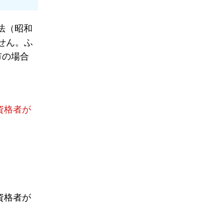
法（昭和
せん。ふ
市の場合
資格者が
資格者が