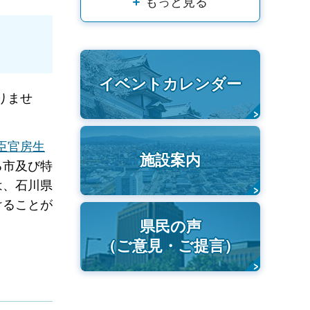
もっと見る
イベントカレンダー
りませ
臣官房生
施設案内
る市及び特
は、石川県
けることが
県民の声
（ご意見・ご提言）