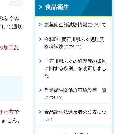
食品衛生
のふぐ以
製菓衛生師試験情報について
どして適切
令和8年度石川県ふぐ処理資
格者試験について
の加工品
「石川県ふぐの処理等の規制
に関する条例」を改正しまし
た
営業衛生関係許可施設等一覧
について
けた方
で
食品衛生法違反者の公表につ
いて
きません。