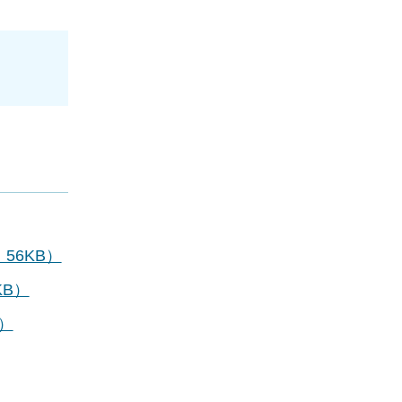
：56KB）
KB）
B）