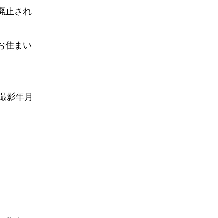
廃止され
お住まい
と撮影年月