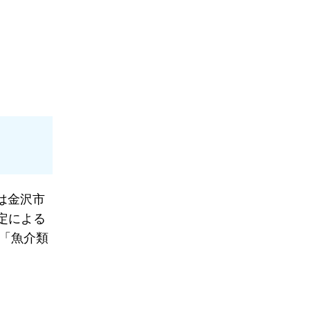
は金沢市
定による
「魚介類