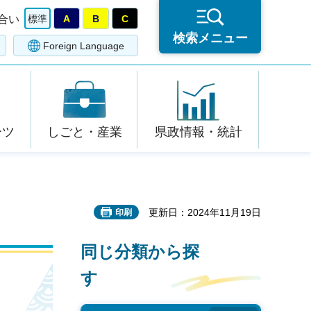
合い
標準
A
B
C
検索メニュー
Foreign Language
ーツ
しごと・産業
県政情報・統計
更新日：2024年11月19日
印刷
同じ分類から探
す