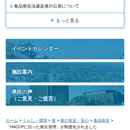
食品衛生法違反者の公表について
もっと見る
イベントカレンダー
施設案内
県民の声
（ご意見・ご提言）
ホーム
>
くらし・環境
>
食
>
食の安全・安心
>
食品衛生
>
「HACCPに沿った衛生管理」が制度化されました