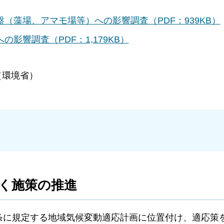
（藻場、アマモ場等）への影響調査（PDF：939KB）
影響調査（PDF：1,179KB）
（環境省）
く施策の推進
条に規定する地域気候変動適応計画に位置付け、適応策