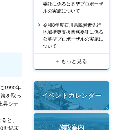
委託に係る公募型プロポーザ
ルの実施について
令和8年度石川県脱炭素先行
地域構築支援業務委託に係る
公募型プロポーザルの実施に
ついて
もっと見る
1990年
イベントカレンダー
対策を取っ
上昇シナ
よると、
施設案内
0世紀末