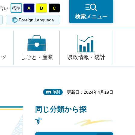
合い
標準
A
B
C
検索メニュー
Foreign Language
ーツ
しごと・産業
県政情報・統計
更新日：2024年4月19日
印刷
同じ分類から探
す