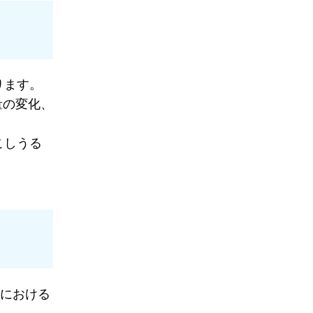
ります。
量の変化、
こしうる
」における