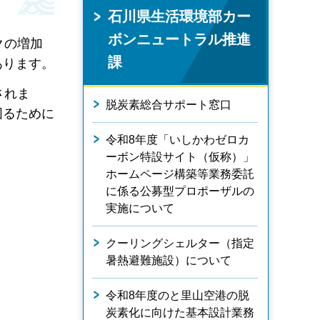
石川県生活環境部カー
ボンニュートラル推進
クの増加
課
あります。
されま
脱炭素総合サポート窓口
図るために
令和8年度「いしかわゼロカ
ーボン特設サイト（仮称）」
ホームページ構築等業務委託
に係る公募型プロポーザルの
実施について
クーリングシェルター（指定
暑熱避難施設）について
令和8年度のと里山空港の脱
炭素化に向けた基本設計業務