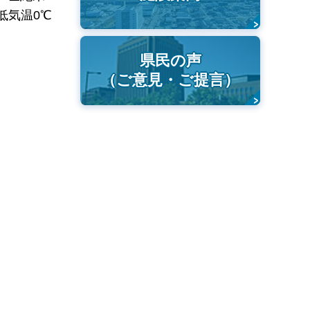
低気温0℃
県民の声
（ご意見・ご提言）