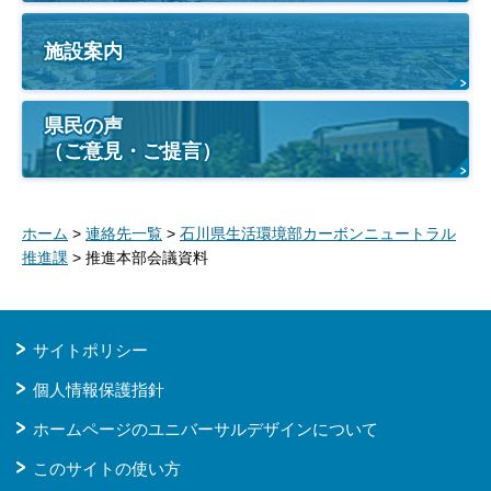
施設案内
県民の声
（ご意見・ご提言）
ホーム
>
連絡先一覧
>
石川県生活環境部カーボンニュートラル
推進課
> 推進本部会議資料
サイトポリシー
個人情報保護指針
ホームページのユニバーサルデザインについて
このサイトの使い方