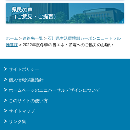
県民の声
（ご意見・ご提言）
ホーム
>
連絡先一覧
>
石川県生活環境部カーボンニュートラル
推進課
> 2022年度冬季の省エネ・節電へのご協力のお願い
サイトポリシー
個人情報保護指針
ホームページのユニバーサルデザインについて
このサイトの使い方
サイトマップ
リンク集