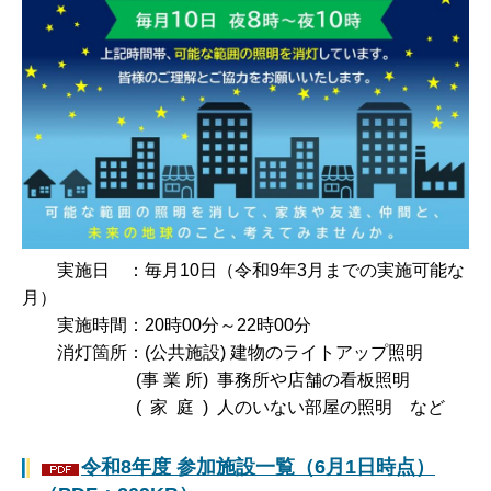
実施日 ：毎月10日（令和9年3月までの実施可能な
月）
実施時間：20時00分～22時00分
消灯箇所：(公共施設) 建物のライトアップ照明
(事 業 所) 事務所や店舗の看板照明
( 家 庭 ) 人のいない部屋の照明 など
令和8年度 参加施設一覧（6月1日時点）