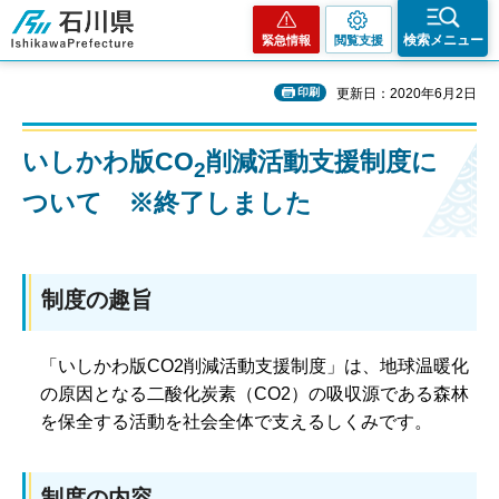
石川県
検索メニュー
緊急情報
閲覧支援
印刷
更新日：2020年6月2日
いしかわ版CO
削減活動支援制度に
2
ついて ※終了しました
制度の趣旨
「いしかわ版CO2削減活動支援制度」は、地球温暖化
の原因となる二酸化炭素（CO2）の吸収源である森林
を保全する活動を社会全体で支えるしくみです。
制度の内容