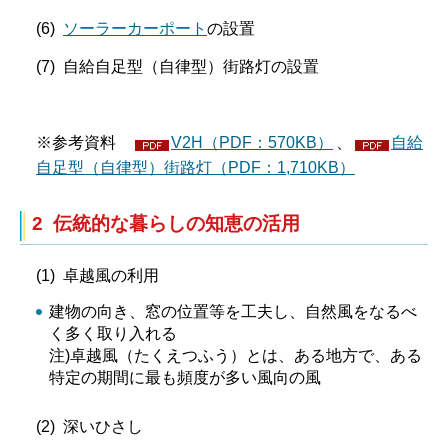
(6)
ソーラーカーポート
の設置
(7) 自給自足型（自律型）街路灯の設置
※参考資料
V2H（PDF：570KB）
、
自給
自足型（自律型）街路灯（PDF：1,710KB）
2 伝統的な暮らしの知恵の活用
(1) 卓越風の利用
建物の向き、窓の位置等を工夫し、自然風をなるべ
く多く取り入れる
注)卓越風（たくえつふう）とは、ある地方で、ある
特定の期間に最も頻度が多い風向の風
(2) 深いひさし