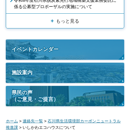
令和8年度石川県脱炭素先行地域構築支援業務委託に
係る公募型プロポーザルの実施について
もっと見る
イベントカレンダー
施設案内
県民の声
（ご意見・ご提言）
ホーム
>
連絡先一覧
>
石川県生活環境部カーボンニュートラル
推進課
> いしかわエコハウスについて