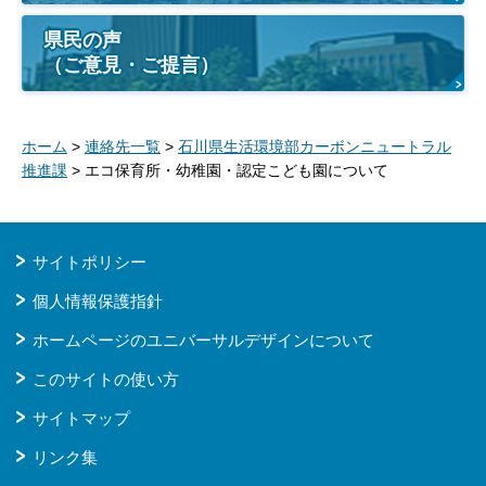
県民の声
（ご意見・ご提言）
ホーム
>
連絡先一覧
>
石川県生活環境部カーボンニュートラル
推進課
> エコ保育所・幼稚園・認定こども園について
サイトポリシー
個人情報保護指針
ホームページのユニバーサルデザインについて
このサイトの使い方
サイトマップ
リンク集