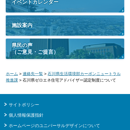
イベントカレンダー
施設案内
県民の声
（ご意見・ご提言）
ホーム
>
連絡先一覧
>
石川県生活環境部カーボンニュートラル
推進課
> 石川県ゼロエネ住宅アドバイザー認定制度について
サイトポリシー
個人情報保護指針
ホームページのユニバーサルデザインについて