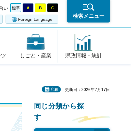
合い
標準
A
B
C
検索メニュー
Foreign Language
ーツ
しごと・産業
県政情報・統計
更新日：2026年7月17日
印刷
同じ分類から探
す