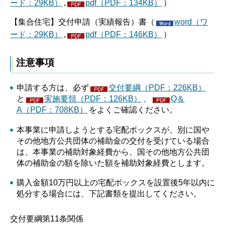
ード：29KB）
,
pdf（PDF：134KB）
）
【集合住宅】交付申請（実績報告）書（
word（ワ
ード：29KB）
,
pdf（PDF：146KB）
）
注意事項
申請する方は、必ず
交付要綱（PDF：226KB）
と
実施要領（PDF：126KB）
、
Q＆
A（PDF：708KB）
をよくご確認ください。
本事業に申請しようとする宅配ボックスが、別に国や
その他地方公共団体の補助金の交付を受けている場合
は、本事業の補助対象経費から、国その他地方公共団
体の補助金の額を除いた額を補助対象経費とします。
購入金額10万円以上の宅配ボックスを設置後5年以内に
処分する場合には、下記書類を提出してください。
交付要綱第11条関係