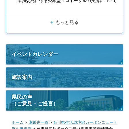
業務委託に係る公募型プロポーザルの実施について
もっと見る
イベントカレンダー
施設案内
県民の声
（ご意見・ご提言）
ホーム
>
連絡先一覧
>
石川県生活環境部カーボンニュート
ラル推進課
> 石川県宅配ボックス普及促進事業費補助金