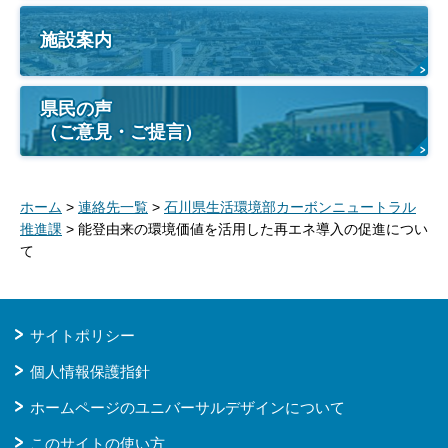
施設案内
県民の声
（ご意見・ご提言）
ホーム
>
連絡先一覧
>
石川県生活環境部カーボンニュートラル
推進課
> 能登由来の環境価値を活用した再エネ導入の促進につい
て
サイトポリシー
個人情報保護指針
ホームページのユニバーサルデザインについて
このサイトの使い方