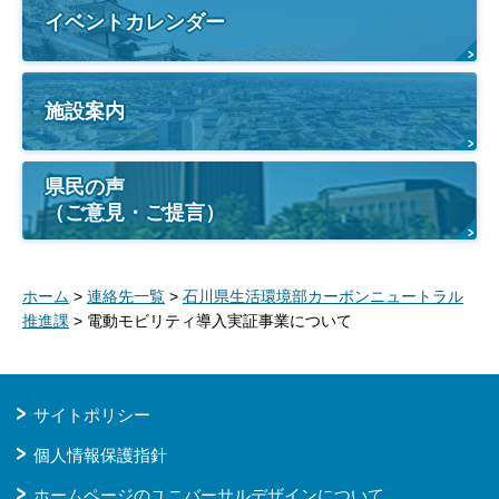
イベントカレンダー
施設案内
県民の声
（ご意見・ご提言）
ホーム
>
連絡先一覧
>
石川県生活環境部カーボンニュートラル
推進課
> 電動モビリティ導入実証事業について
サイトポリシー
個人情報保護指針
ホームページのユニバーサルデザインについて