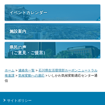
イベントカレンダー
施設案内
県民の声
（ご意見・ご提言）
ホーム
>
連絡先一覧
>
石川県生活環境部カーボンニュートラル
推進課
>
気候変動への適応
> いしかわ気候変動適応センター通
信
サイトポリシー