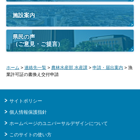
施設案内
県民の声
（ご意見・ご提言）
ホーム
>
連絡先一覧
>
農林水産部 水産課
>
申請・届出案内
> 漁
業許可証の書換え交付申請
サイトポリシー
個人情報保護指針
ホームページのユニバーサルデザインについて
このサイトの使い方