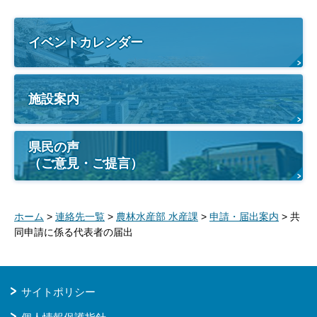
イベントカレンダー
施設案内
県民の声
（ご意見・ご提言）
ホーム
>
連絡先一覧
>
農林水産部 水産課
>
申請・届出案内
> 共
同申請に係る代表者の届出
サイトポリシー