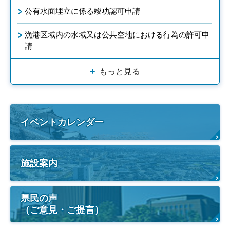
公有水面埋立に係る竣功認可申請
漁港区域内の水域又は公共空地における行為の許可申
請
もっと見る
イベントカレンダー
施設案内
県民の声
（ご意見・ご提言）