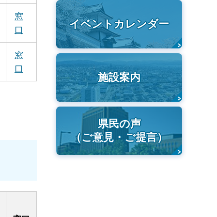
窓
イベントカレンダー
口
窓
口
施設案内
県民の声
（ご意見・ご提言）