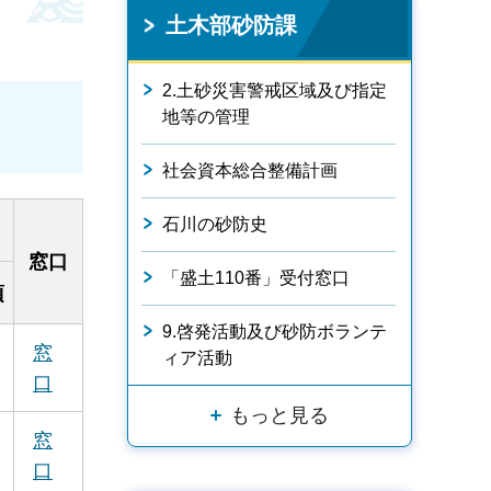
土木部砂防課
2.土砂災害警戒区域及び指定
地等の管理
社会資本総合整備計画
石川の砂防史
窓口
「盛土110番」受付窓口
項
9.啓発活動及び砂防ボランテ
窓
ィア活動
口
もっと見る
窓
口