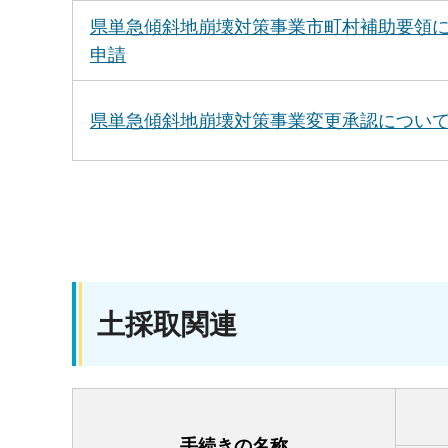
県単急傾斜地崩壊対策事業市町村補助要領
申請
県単急傾斜地崩壊対策事業変更承認につい
土採取関連
手続きの名称