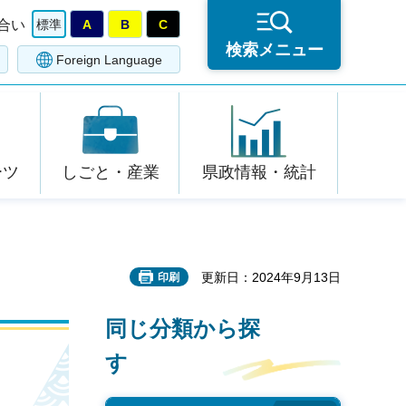
合い
標準
A
B
C
検索メニュー
Foreign Language
ーツ
しごと・産業
県政情報・統計
更新日：2024年9月13日
印刷
同じ分類から探
す