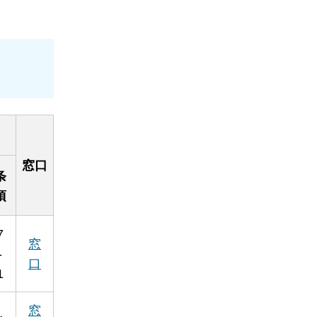
窓口
条
項
7
窓
-
口
1
窓