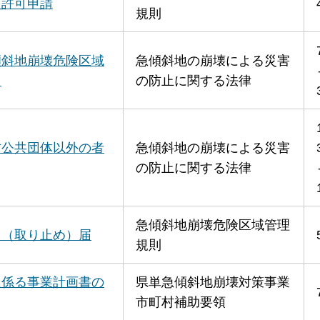
更許可申請
規則
傾斜地崩壊危険区域
急傾斜地の崩壊による災害
出
の防止に関する法律
方公共団体以外の者
急傾斜地の崩壊による災害
の防止に関する法律
急傾斜地崩壊危険区域管理
了（取り止め）届
規則
に係る事業計画書の
県単急傾斜地崩壊対策事業
市町村補助要領