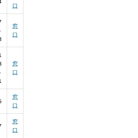
4
口
7
窓
-
口
3
1
3
窓
-
口
1
窓
5
口
窓
7
口