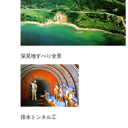
深見地すべり全景
排水トンネル工