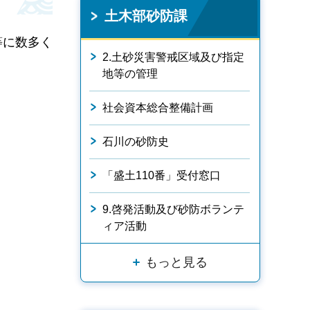
土木部砂防課
等に数多く
2.土砂災害警戒区域及び指定
地等の管理
社会資本総合整備計画
石川の砂防史
「盛土110番」受付窓口
9.啓発活動及び砂防ボランテ
ィア活動
もっと見る