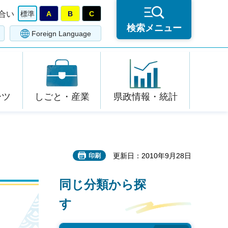
合い
標準
A
B
C
検索メニュー
Foreign Language
ーツ
しごと・産業
県政情報・統計
更新日：2010年9月28日
印刷
同じ分類から探
す