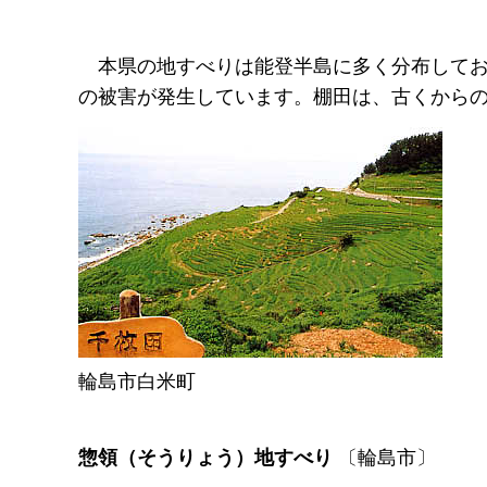
本
県の地すべりは能登半島に多く分布して
の被害が発生しています。棚田は、古くから
輪島市白米町
惣領（そうりょう）地すべり
〔輪島市〕