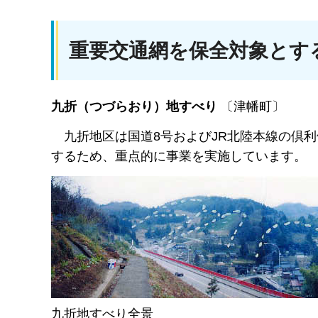
重要交通網を保全対象とす
九折（つづらおり）地すべり
〔津幡町〕
九
折地区は国道8号およびJR北陸本線の倶
するため、重点的に事業を実施しています。
九折地すべり全景