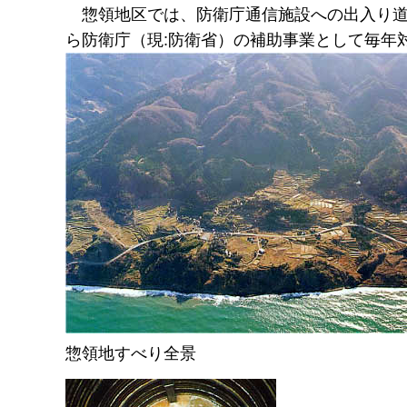
惣
領地区では、防衛庁通信施設への出入り道
ら防衛庁（現:防衛省）の補助事業として毎年
惣領地すべり全景