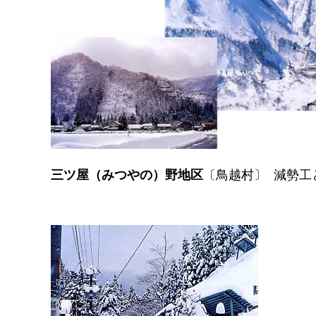
三ツ屋（みつやの）野地区
〔鳥越村〕 減勢工