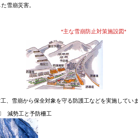
した雪崩災害。
*主な雪崩防止対策施設図*
防工、雪崩から保全対象を守る防護工などを実施してい
〕 減勢工と予防柵工