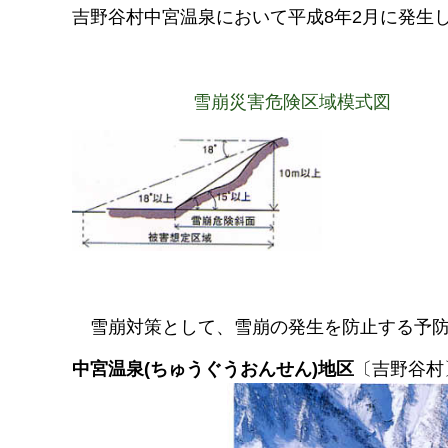
吉野谷村中宮温泉において平成8年2月に発生
雪崩災害危険区域模式図
雪
崩対策として、雪崩の発生を防止する予
中宮温泉(ちゅうぐうおんせん)地区
〔吉野谷村