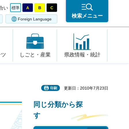
合い
標準
A
B
C
検索メニュー
Foreign Language
ーツ
しごと・産業
県政情報・統計
更新日：2010年7月23日
印刷
同じ分類から探
す