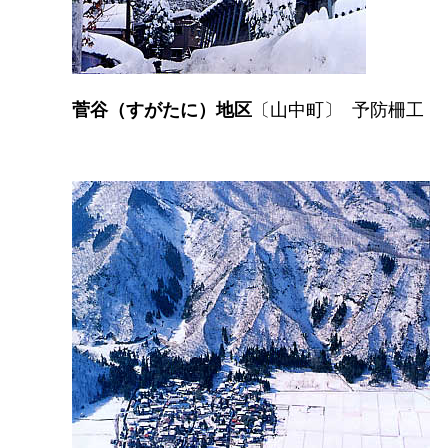
菅谷（すがたに）地区
〔山中町〕 予防柵工