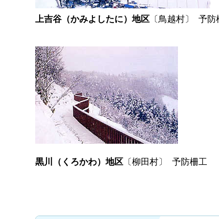
上吉谷（かみよしたに）地区
〔鳥越村〕 予防
黒川（くろかわ）地区
〔柳田村〕 予防柵工