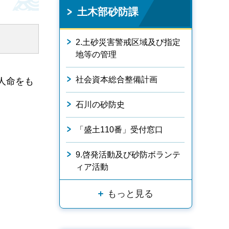
土木部砂防課
2.土砂災害警戒区域及び指定
地等の管理
社会資本総合整備計画
人命をも
石川の砂防史
「盛土110番」受付窓口
9.啓発活動及び砂防ボランテ
ィア活動
もっと見る