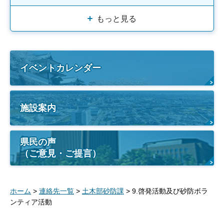
もっと見る
イベントカレンダー
施設案内
県民の声
（ご意見・ご提言）
ホーム
>
連絡先一覧
>
土木部砂防課
> 9.啓発活動及び砂防ボラ
ンティア活動