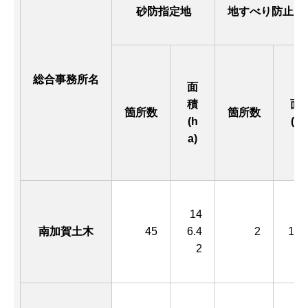
砂防指定地
地すべり防止区
総合事務所名
面
積
面
箇所数
箇所数
(h
(ha
a)
14
南加賀土木
45
6.4
2
19.
2