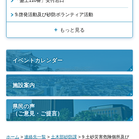
「盛土110番」受付窓口
9.啓発活動及び砂防ボランティア活動
もっと見る
イベントカレンダー
施設案内
県民の声
（ご意見・ご提言）
ホーム
>
連絡先一覧
>
土木部砂防課
> 9.土砂災害危険個所及び