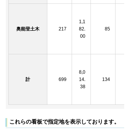
1,1
2,
奥能登土木
217
82.
85
1.
00
8,0
5,
計
699
14.
134
5.
38
これらの看板で指定地を表示しております。