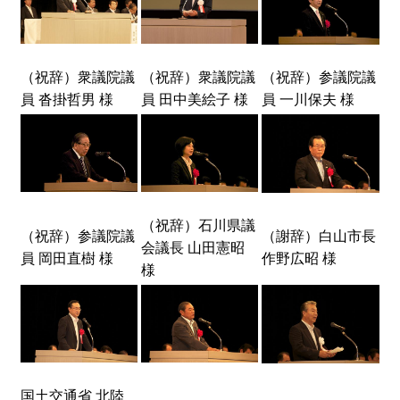
（祝辞）衆議院議
（祝辞）衆議院議
（祝辞）参議院議
員 沓掛哲男 様
員 田中美絵子 様
員 一川保夫 様
（祝辞）石川県議
（祝辞）参議院議
（謝辞）白山市長
会議長 山田憲昭
員 岡田直樹 様
作野広昭 様
様
国土交通省 北陸