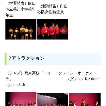
（学習発表）白山
（活動報告）白山
市立美川小学校5
砂防女性特派員
年生
7アトラクション
（ジャズ）鶴来高校「ニュー・クレイン・オーケスト
ラ」 （ダンス）K'z danci
ng kids & Jr.