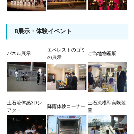
8展示・体験イベント
エベレストのゴミ
パネル展示
ご当地物産展
の展示
土石流体感3Dシ
土石流模型実験装
降雨体験コーナー
アター
置