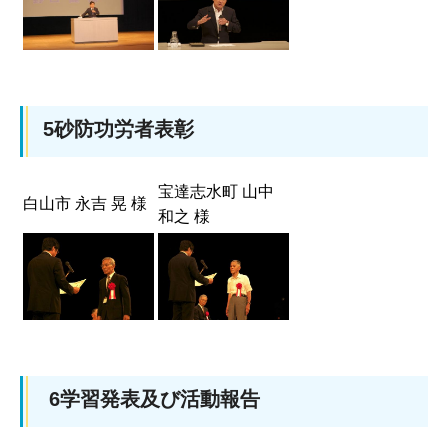
5砂防功労者表彰
宝達志水町 山中
白山市 永吉 晃 様
和之 様
6学習発表及び活動報告