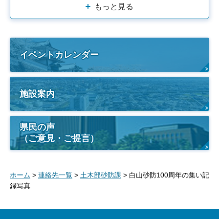
もっと見る
イベントカレンダー
施設案内
県民の声
（ご意見・ご提言）
ホーム
>
連絡先一覧
>
土木部砂防課
> 白山砂防100周年の集い記
録写真