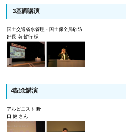
3基調講演
国土交通省水管理・国土保全局砂防
部長 南 哲行 様
4記念講演
アルピニスト 野
口 健 さん