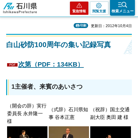
石川県
検索メニュー
緊急情報
閲覧支援
印刷
更新日：2012年10月4日
白山砂防100周年の集い記録写真
次第（PDF：134KB）
1主催者、来賓のあいさつ
（開会の辞）実行
（式辞）石川県知
（祝辞）国土交通
委員長 永井隆一
事 谷本正憲
副大臣 奥田 建 様
様