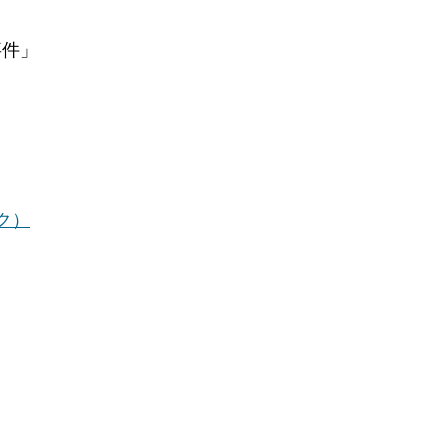
」
件」
」
ク）
」
」