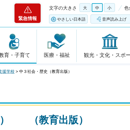
文字の大きさ
大
中
小
色
緊急情報
やさしい日本語
音声読み上げ
教育・子育て
医療・福祉
観光・文化・スポ
支援学校
> 中３社会・歴史（教育出版）
史） （教育出版）