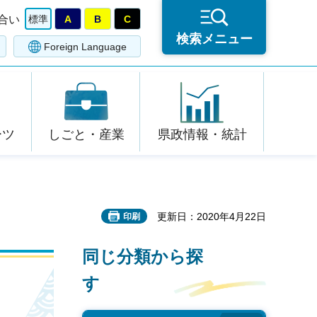
合い
標準
A
B
C
検索メニュー
Foreign Language
ーツ
しごと・産業
県政情報・統計
更新日：2020年4月22日
印刷
同じ分類から探
す