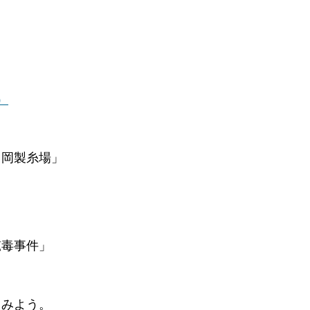
」
）
」
岡製糸場」
」
毒事件」
みよう。