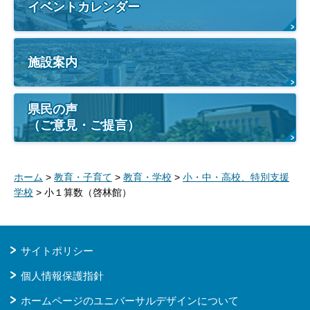
イベントカレンダー
施設案内
県民の声
（ご意見・ご提言）
ホーム
>
教育・子育て
>
教育・学校
>
小・中・高校、特別支援
学校
> 小１算数（啓林館）
サイトポリシー
個人情報保護指針
ホームページのユニバーサルデザインについて