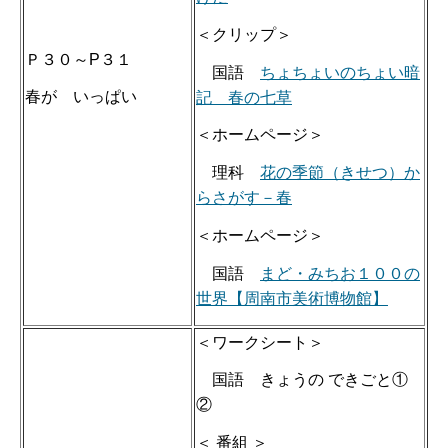
＜クリップ＞
Ｐ３０～P３１
国語
ちょちょいのちょい暗
春が いっぱい
記 春の七草
＜ホームページ＞
理科
花の季節（きせつ）か
らさがす－春
＜ホームページ＞
国語
まど・みちお１００の
世界【周南市美術博物館】
＜ワークシート＞
国語 きょうの できごと①
②
＜ 番組 ＞