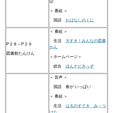
②
＜ 番組 ＞
国語
おはなしのくに
＜ 番組 ＞
生活
大すき！みんなの図書
P２８～P２９
かん
図書館たんけん
＜ホームページ＞
総合
ほんナビきっず
＜ 音声 ＞
国語 春が いっぱい
＜ 番組 ＞
生活
はるのすてき み～つ
けた