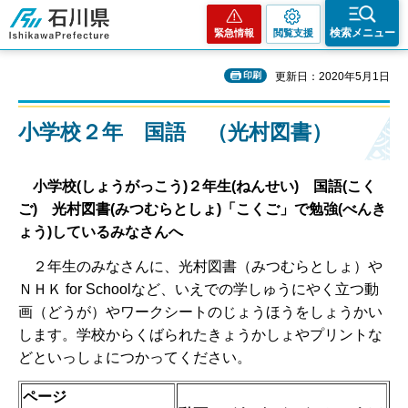
石川県
検索メニュー
緊急情報
閲覧支援
印刷
更新日：2020年5月1日
小学校２年 国語 （光村図書）
小
学
校(しょうがっこう)２
年
生(ねんせい)
国
語(こく
ご)
光
村
図
書(みつむらとしょ)
「こくご」で勉
強(べんき
ょう)
しているみなさんへ
２年生のみなさんに、光村図書（みつむらとしょ）や
ＮＨＫ for Schoolなど、いえでの学しゅうにやく立つ動
画（どうが）やワークシートのじょうほうをしょうかい
します。学校からくばられたきょうかしょやプリントな
どといっしょにつかってください。
ページ