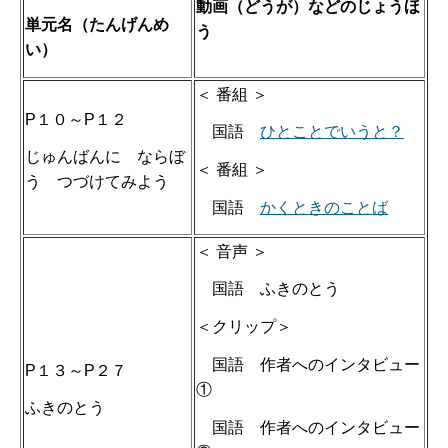
動画（どうが）などのじょうほ
単元名（たんげんめ
う
い）
＜ 番組 ＞
P１０～P１２
国語
ひとことでいうと？
じゅんばんに ならぼ
＜ 番組 ＞
う つづけてみよう
国語
かくときのことば
＜ 音声 ＞
国語 ふきのとう
＜クリップ＞
国語 作者へのインタビュー
P１３～P２７
①
ふきのとう
国語 作者へのインタビュー