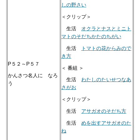
しの野さい
＜クリップ＞
生活
オクラとナスとミニト
マトのそだちかたのちがい
生活
トマトの花からみので
き方
P５２～P５７
＜ 番組 ＞
かんさつ名人に なろ
生活
わたしのたいせつなあ
う
さがお
＜クリップ＞
生活
アサガオのそだち方
生活
めを出すアサガオのた
ね