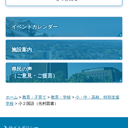
イベントカレンダー
施設案内
県民の声
（ご意見・ご提言）
ホーム
>
教育・子育て
>
教育・学校
>
小・中・高校、特別支援
学校
> 小２国語（光村図書）
サイトポリシー