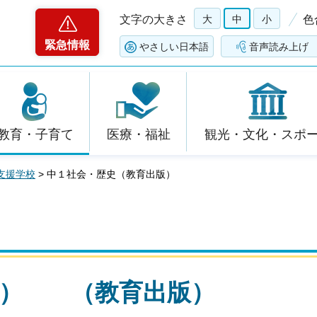
文字の大きさ
大
中
小
色
緊急情報
やさしい日本語
音声読み上げ
教育・子育て
医療・福祉
観光・文化・スポ
支援学校
> 中１社会・歴史（教育出版）
史） （教育出版）