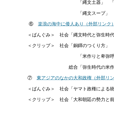
「縄文土器」 「三内丸山遺跡」
「縄文スープ」
⑥
楽浪の海中に倭人あり
（外部リンク
＜ばんぐみ＞ 社会「縄文時代と弥生時
＜クリップ＞ 社会「銅鐸のつくり方」 「
「米作りと卑弥呼の伝説 め
総合「弥生時代の米作
⑦
東アジアのなかの大和政権
（外部リ
＜ばんぐみ＞ 社会「ヤマト政権による統
＜クリップ＞ 社会「大和朝廷の勢力と前