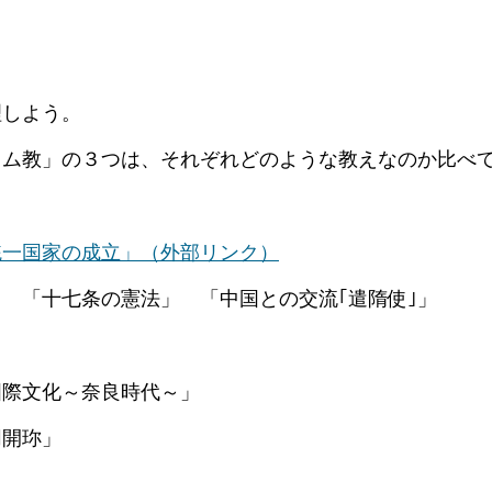
しよう。
教」の３つは、それぞれどのような教えなのか比べ
統一国家の成立」
（外部リンク）
 「十七条の憲法」 「中国との交流｢遣隋使｣」
際文化～奈良時代～」
開珎」