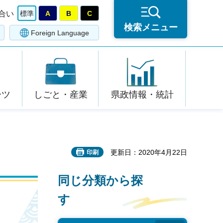
合い
標準
A
B
C
検索メニュー
Foreign Language
ーツ
しごと・産業
県政情報・統計
更新日：2020年4月22日
印刷
同じ分類から探
す