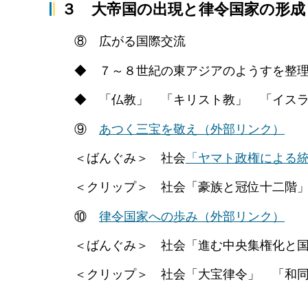
３ 大帝国の出現と律令国家の形成
⑧ 広がる国際交流
◆ ７～８世紀の東アジアのようすを整理
◆ 「仏教」 「キリスト教」 「イスラム
⑨
あつく三宝を敬え
（外部リンク）
＜ばんぐみ＞ 社会
「ヤマト政権による
＜クリップ＞ 社会「豪族と冠位十二階」
⑩
律令国家への歩み
（外部リンク）
＜ばんぐみ＞ 社会「進む中央集権化と国
＜クリップ＞ 社会「大宝律令」 「和同