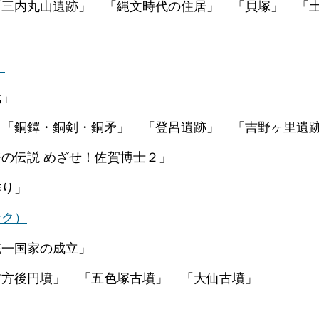
 「縄文時代の住居」 「貝塚」 「土
）
代」
銅鐸・銅剣・銅矛」 「登呂遺跡」 「吉野ヶ里遺
ざせ！佐賀博士２」
り」
ンク）
一国家の成立」
方後円墳」 「五色塚古墳」 「大仙古墳」