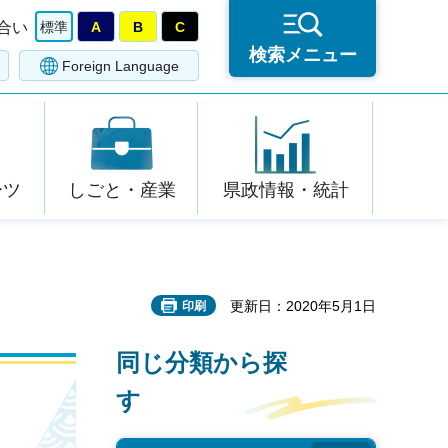
合い
標準
A
B
C
検索メニュー
Foreign Language
ーツ
しごと・産業
県政情報・統計
更新日：2020年5月1日
印刷
同じ分類から探
す