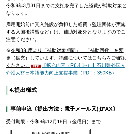
令和9年3月31日までに支払を完了した経費が補助対象と
なります。
雇用開始前に受入施設が負担した経費（監理団体が実施
する入国後講習など）は、補助対象外となりますのでご
注意ください。
※
令和8年度より「補助対象期間」、「補助回数」を変
更（拡充）しています。詳細についてはこちらをご確認
ください。
【拡充内容（R8.4.1~）】石川県外国人
介護人材日本語能力向上支援事業（PDF：350KB）
4.提出様式
事前申込〔提出方法：電子メール又はFAX〕
受付期限：令和8年12月18日（金曜日）まで