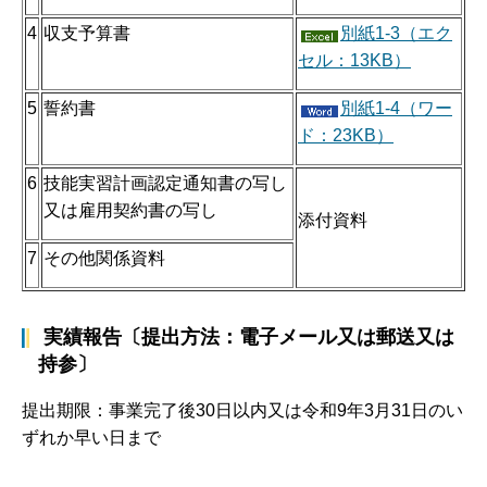
4
収支予算書
別紙1-3（エク
セル：13KB）
5
誓約書
別紙1-4（ワー
ド：23KB）
6
技能実習計画認定通知書の写し
又は雇用契約書の写し
添付資料
7
その他関係資料
実績報告〔提出方法：電子メール又は郵送又は
持参〕
提出期限：事業完了後30日以内又は令和9年3月31日のい
ずれか早い日まで