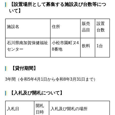
【設置場所として募集する施設及び台数等につ
いて】
販売
設置
施設名
住所
品目
台数
石川県南加賀保健福祉
小松市園町ヌ4
飲料
1台
センター
8番地
【貸付期間】
3年間（令和5年4月1日から令和8年3月31日まで）
【入札及び開札について】
開札
入札日
入札及び開札の場所
日時