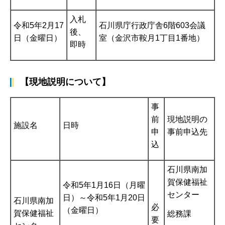
入札
令和5年2月17
石川県庁行政庁舎6階603会議
後、
日（金曜日）
室（金沢市鞍月1丁目1番地）
即時
【現地説明について】
事
前
現地説明の
施設名
日時
申
事前申込先
込
石川県南加
賀保健福祉
令和5年1月16日（月曜
センター
日）～令和5年1月20日
石川県南加
必
（金曜日）
賀保健福祉
総務課
要