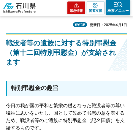
石川県
検索メニュー
緊急情報
閲覧支援
印刷
更新日：2025年4月1日
戦没者等の遺族に対する特別弔慰金
（第十二回特別弔慰金）が支給され
ます
特別弔慰金の趣旨
今日の我が国の平和と繁栄の礎となった戦没者等の尊い
犠牲に思いをいたし、国として改めて弔慰の意を表する
ため、戦没者等のご遺族に特別弔慰金（記名国債）を支
給するものです。