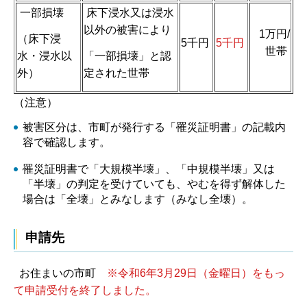
一部損壊
床下浸水又は浸水
以外の被害により
1万円/
（床下浸
5千円
5千円
世帯
水・浸水以
「一部損壊」と認
外）
定された世帯
（注意）
被害区分は、市町が発行する「罹災証明書」の記載内
容で確認します。
罹災証明書で「大規模半壊」、「中規模半壊」又は
「半壊」の判定を受けていても、やむを得ず解体した
場合は「全壊」とみなします（みなし全壊）。
申請先
お住まいの市町
※令和6年3月29日（金曜日）をもっ
て申請受付を終了しました。