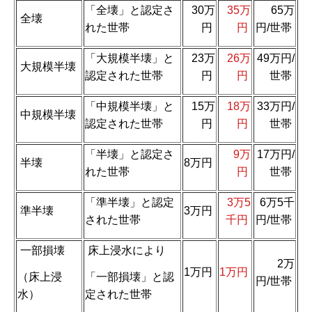
「全壊」と認定さ
30万
35万
65万
全壊
れた世帯
円
円
円/世帯
「大規模半壊」と
23万
26万
49万円/
大規模半壊
認定された世帯
円
円
世帯
「中規模半壊」と
15万
18万
33万円/
中規模半壊
認定された世帯
円
円
世帯
「半壊」と認定さ
9万
17万円/
半壊
8万円
れた世帯
円
世帯
「準半壊」と認定
3万5
6万5千
準半壊
3万円
された世帯
千円
円/世帯
一部損壊
床上浸水により
2万
1万円
1万円
（床上浸
「一部損壊」と認
円/世帯
水）
定された世帯