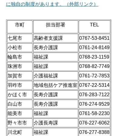
に独自の制度があります。（外部リンク）
市町
担当部署
TEL
七尾市
高齢者支援課
0767-53-8451
小松市
長寿介護課
0761-24-8149
輪島市
福祉課
0768-23-1159
珠洲市
福祉課
0768-82-7749
加賀市
介護福祉課
0761-72-7853
羽咋市
地域包括ケア推進室
0767-22-5314
かほく市
長寿介護課
076-283-7122
白山市
長寿介護課
076-274-9529
能美市
福祉課
0761-58-2230
野々市市
介護長寿課
076-227-6062
川北町
福祉課
076-277-8388