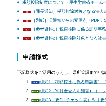
税額控除制度について（厚生労働省ホーム
（課長通知）税額控除対象となる法人の
［別紙］旧通知からの変更点（PDF：11
［参考資料1］税額控除に係る証明事務～
［参考資料2］税額控除対象となる社会福
申請様式
下記様式をご活用のうえし、県所管課まで申
様式1（税額控除に係る申請書）（
様式2（寄付金受入明細書）（エク
様式3（要件1チェック表）※【要