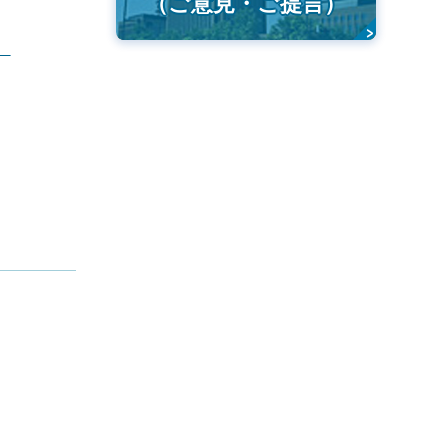
（ご意見・ご提言）
）