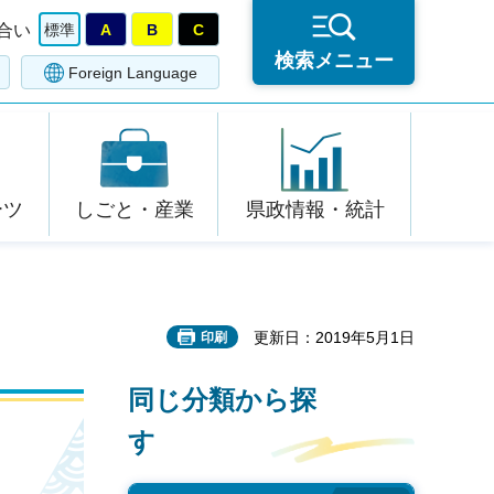
合い
標準
A
B
C
検索メニュー
Foreign Language
ーツ
しごと・産業
県政情報・統計
更新日：2019年5月1日
印刷
同じ分類から探
す