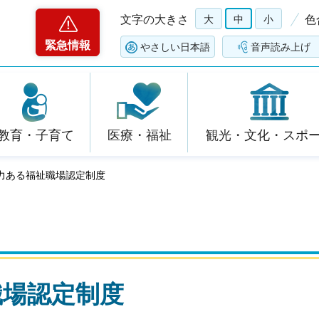
文字の大きさ
大
中
小
色
緊急情報
やさしい日本語
音声読み上げ
教育・子育て
医療・福祉
観光・文化・スポ
魅力ある福祉職場認定制度
職場認定制度