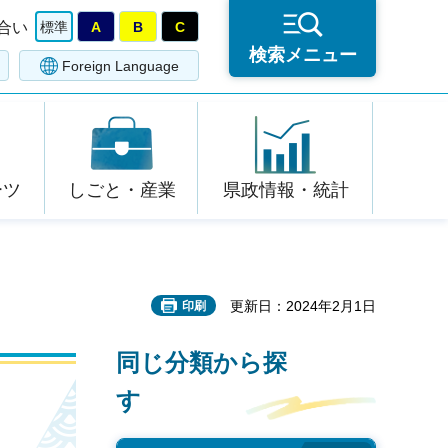
合い
標準
A
B
C
検索メニュー
Foreign Language
ーツ
しごと・産業
県政情報・統計
更新日：2024年2月1日
印刷
同じ分類から探
す