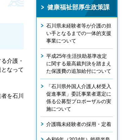
健康福祉部厚生政策課
石川県未経験者等が介護の担
い手となるまでの一体的支援
事業について
平成25年生活扶助基準改定
する介護・
に関する最高裁判決を踏まえ
題となって
た保護費の追加給付について
「石川県外国人介護人材受入
促進事業」委託事業者選定に
業者を石川
係る公募型プロポーザルの実
施について
介護職未経験者の採用・定着
令和6年（2024年）能登半島