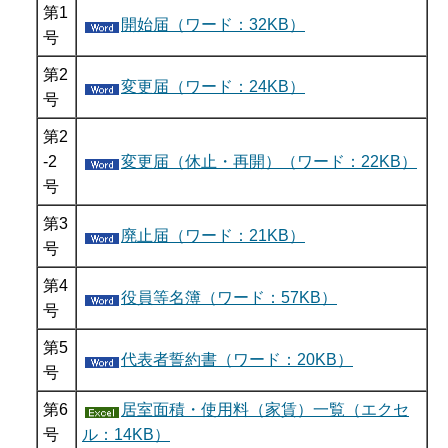
第1
開始届（ワード：32KB）
号
第2
変更届（ワード：24KB）
号
第2
-2
変更届（休止・再開）（ワード：22KB）
号
第3
廃止届（ワード：21KB）
号
第4
役員等名簿（ワード：57KB）
号
第5
代表者誓約書（ワード：20KB）
号
第6
居室面積・使用料（家賃）一覧（エクセ
号
ル：14KB）