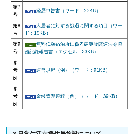
第7
経歴申告書（ワード：23KB）
号
第8
入居者に対する処遇に関する項目（ワー
号
ド：19KB）
第9
無料低額宿泊所に係る建築物関連法令協
号
議記録報告書（エクセル：33KB）
参
考
運営規程（例）（ワード：91KB）
例
参
考
金銭管理規程（例）（ワード：39KB）
例
3.日常生活支援住居施設について