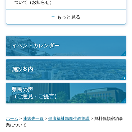
ついて（お知らせ）
もっと見る
イベントカレンダー
施設案内
県民の声
（ご意見・ご提言）
ホーム
>
連絡先一覧
>
健康福祉部厚生政策課
> 無料低額宿泊事
業について