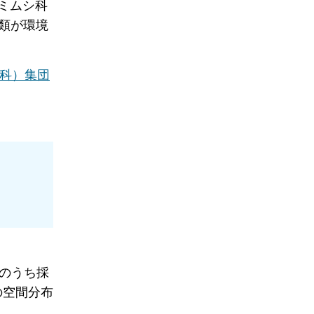
ミムシ科
シ類が環境
シ科）集団
のうち採
の空間分布