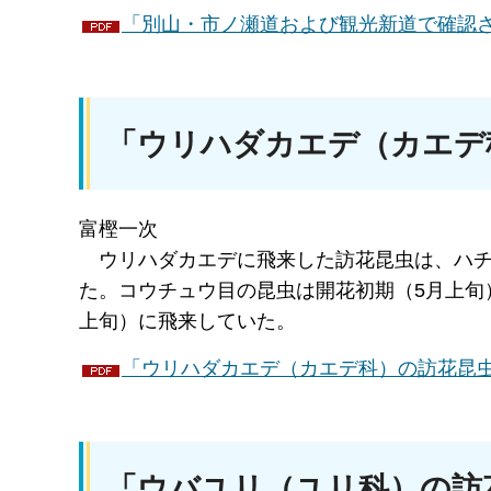
「別山・市ノ瀬道および観光新道で確認され
「ウリハダカエデ（カエデ
富樫一次
ウリハ
ダカエデに飛来した訪花昆虫は、ハチ
た。コウチュウ目の昆虫は開花初期（5月上旬
上旬）に飛来していた。
「ウリハダカエデ（カエデ科）の訪花昆虫」
「ウバユリ（ユリ科）の訪