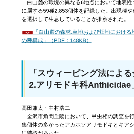
白山
麓の環境の異なる6地点において地表性
に属する59種2,853個体を記録した。出現
を選択して生息していることが推察された。
「白山麓の森林,草地および畑地における
の種構成」（PDF：148KB）
「スウィーピング法による
2.アリモドキ科Anthicidae
高田兼太・中村浩二
金沢
市角間丘陵において、甲虫相の調査を行
集個体の多かったアカホソアリモドキとキア
に特徴があった。