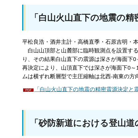
「白山火山直下の地震の精
平松良浩・酒井主計・高橋直季・石原吉明・
白山
山頂部と山麓部に臨時観測点を設置する
り、その結果白山直下の震源は深さが海面下0～2km
再決定により、山頂直下では深さが海面下0～
ムは横ずれ断層型で主圧縮軸は北西-南東の方
「白山火山直下の地震の精密震源決定と震源
「砂防新道における登山道