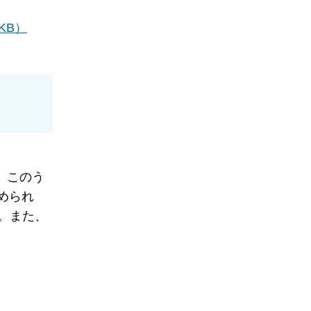
KB）
。このう
認められ
た。また、