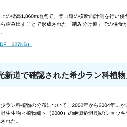
上の標高1,860m地点で、登山道の横断面計測を行い侵
から踏み出すことで形成された「踏み分け道」での侵食
た。
F：227KB）
光新道で確認された希少ラン科植物
ラン科植物の分布について、2002年から2004年にか
野生生物＜植物編＞（2000）の絶滅危惧I類のショウキ
認された。