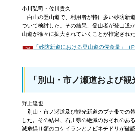
小川弘司・佐川貴久
白山
の登山道で、利用者が特に多い砂防新道
ついて検討した。その結果、登山者が登山道
山道が徐々に拡大されていくことが推定され
「砂防新道における登山道の侵食量」（PD
「別山・市ノ瀬道および観
野上達也
別山
・市ノ瀬道及び観光新道のブナ帯での希少
した。その結果、石川県の絶滅のおそれのある
滅危惧Ⅱ類のコケイランとノビネチドリが確