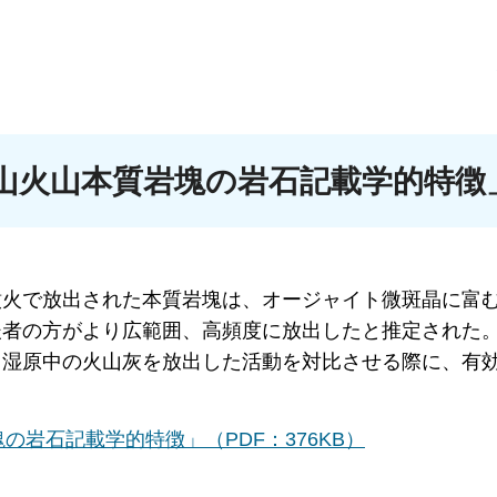
山火山本質岩塊の岩石記載学的特徴
噴火で放出された本質岩塊は、オージャイト微斑晶に富
後者の方がより広範囲、高頻度に放出したと推定された
と湿原中の火山灰を放出した活動を対比させる際に、有
岩石記載学的特徴」（PDF：376KB）