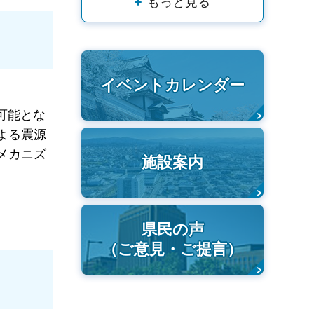
もっと見る
イベントカレンダー
可能とな
による震源
メカニズ
施設案内
県民の声
（ご意見・ご提言）