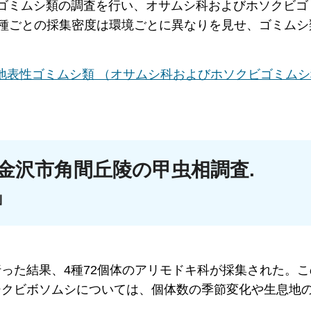
ゴミムシ類の調査を行い、オサムシ科およびホソクビゴ
種や種ごとの採集密度は環境ごとに異なりを見せ、ゴミム
地表性ゴミムシ類 （オサムシ科およびホソクビゴミム
金沢市角間丘陵の甲虫相調査.
」
った結果、4種72個体のアリモドキ科が採集された。こ
シクビボソムシについては、個体数の季節変化や生息地