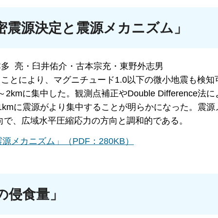
密震源決定と震源メカニズム」
本多 亮・臼井佑介・古本宗充・東野外志男
ことにより、マグニチュード1.0以下の微小地震も検知
に集中した。観測点補正やDouble Difference法
1kmに震源がより集中することが明らかになった。震源
向で、広域水平圧縮応力の方向と調和的である。
メカニズム」（PDF：280KB）
の侵食量」