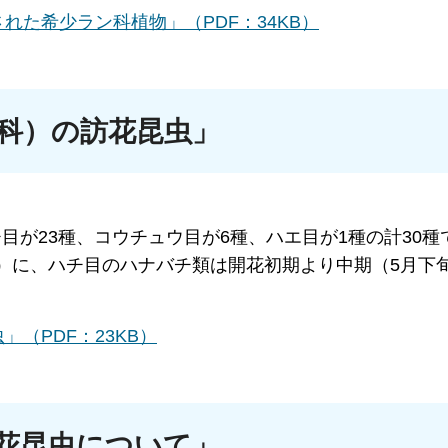
た希少ラン科植物」（PDF：34KB）
科）の訪花昆虫」
目が23種、コウチュウ目が6種、ハエ目が1種の計30種
）に、ハチ目のハナバチ類は開花初期より中期（5月下旬
（PDF：23KB）
花昆虫について」