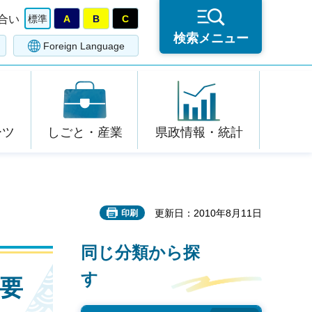
合い
標準
A
B
C
検索メニュー
Foreign Language
ーツ
しごと・産業
県政情報・統計
更新日：2010年8月11日
印刷
同じ分類から探
す
）要