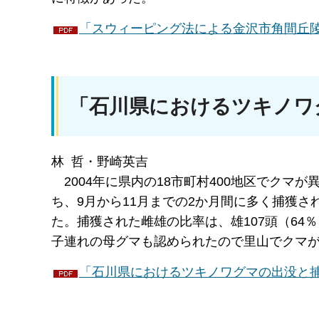
「スウィーピング法による金沢市角間丘陵の甲虫
「石川県におけるツキノワグ
林 哲・野崎英吉
2004
年に県内の18市町村400地区でクマが
ち、9月から11月までの2か月間に多く捕獲され
た。捕獲された雌雄の比率は、雄107頭（64
子連れの母グマも認められたので里山でクマ
「石川県におけるツキノワグマの出没と捕獲（