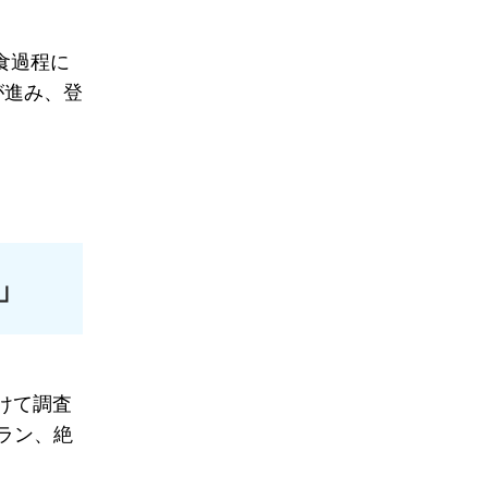
食過程に
が進み、登
」
けて調査
ラン、絶