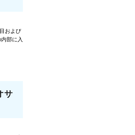
目および
の内部に入
オサ