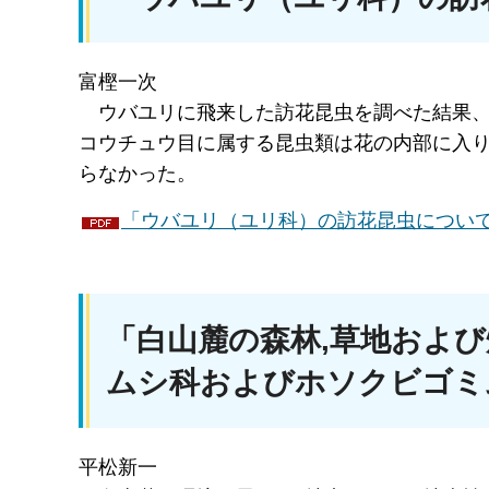
富樫一次
ウバ
ユリに飛来した訪花昆虫を調べた結果、
コウチュウ目に属する昆虫類は花の内部に入
らなかった。
「ウバユリ（ユリ科）の訪花昆虫について」
「白山麓の森林,草地およ
ムシ科およびホソクビゴミ
平松新一