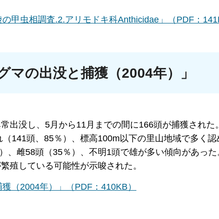
相調査.2.アリモドキ科Anthicidae」（PDF：141
マの出没と捕獲（2004年）」
異常出没し、5月から11月までの間に166頭が捕獲された
（141頭、85％）、標高100m以下の里山地域で多く
％）、雌58頭（35％）、不明1頭で雄が多い傾向があっ
が繁殖している可能性が示唆された。
2004年）」（PDF：410KB）