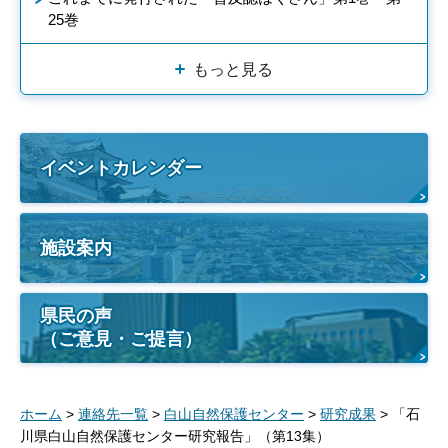
25巻
もっと見る
イベントカレンダー
施設案内
県民の声
（ご意見・ご提言）
ホーム
>
連絡先一覧
>
白山自然保護センター
>
研究成果
> 「石
川県白山自然保護センター研究報告」（第13集）