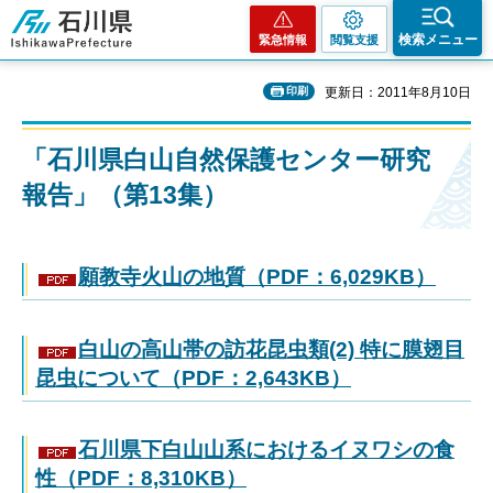
石川県
検索メニュー
緊急情報
閲覧支援
印刷
更新日：2011年8月10日
「石川県白山自然保護センター研究
報告」（第13集）
願教寺火山の地質（PDF：6,029KB）
白山の高山帯の訪花昆虫類(2) 特に膜翅目
昆虫について（PDF：2,643KB）
石川県下白山山系におけるイヌワシの食
性（PDF：8,310KB）