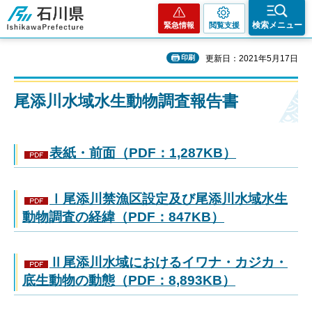
石川県
検索メニュー
緊急情報
閲覧支援
印刷
更新日：2021年5月17日
尾添川水域水生動物調査報告書
表紙・前面（PDF：1,287KB）
Ⅰ尾添川禁漁区設定及び尾添川水域水生
動物調査の経緯（PDF：847KB）
Ⅱ尾添川水域におけるイワナ・カジカ・
底生動物の動態（PDF：8,893KB）