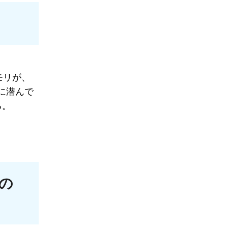
モリが、
に潜んで
る。
の