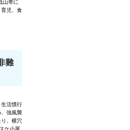
低山帯に
と育児、食
非難
う生活慣行
め、強風襲
たり、横穴
用ヌケ小屋