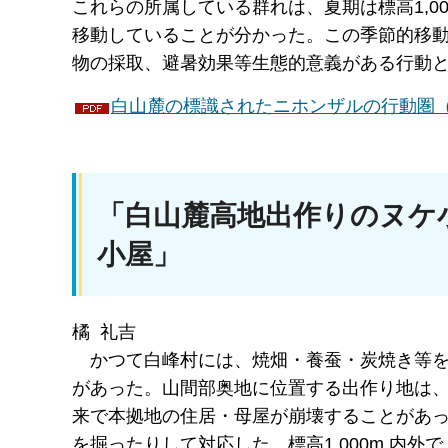
これらの所属している群れは、夏期は標高1,0
移動していることが分かった。この季節的移
物の採取、避暑効果等生態的意義がある行動
白山麓の標識されたニホンザルの行動圏（PD
「白山麓高地出作りのヌケ
小屋」
橘 礼吉
かつ
て白峰村には、焼畑・養蚕・炭焼き等
があった。山間部奥地に位置する出作り地は
来で本拠地の住居・母屋が崩壊することがあ
を掘ったりして対応した。標高1,000m 内