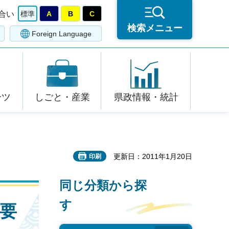
合い
標準
A
B
C
検索メニュー
Foreign Language
ーツ
しごと・産業
県政情報・統計
更新日：2011年1月20日
印刷
同じ分類から探
す
）要