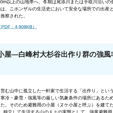
00m以上の山地帯へ、冬期は尾添川または手取川沿いの
動は、ニホンザルの生活史において安全な場所での出産
と推察された。
F：4,908KB）
小屋―白峰村大杉谷出作り群の強風
を営む山中に孤立した一軒家で生活する「出作り」とい
、寒冷・豪雪・強風等の厳しい気象条件の場所にあるた
った。そのため避難用の小屋（ヌケ小屋と呼ぶ）を建て
外で、独立して生活する山の人々の実態として、強風避難