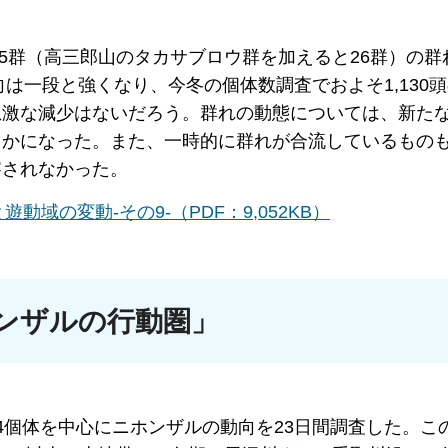
25群（高三郎山のタカサブロウ群を加えると26群）の群
向は一段と強くなり、今冬の個体数調査でおよそ1,130
急激な減少はないだろう。群れの動態については、新た
らかになった。また、一時的に群れが合流しているもの
察されなかった。
域の変動-その9-（PDF：9,052KB）
ンザルの行動圏」
た4個体を中心にニホンザルの動向を23日間調査した。こ