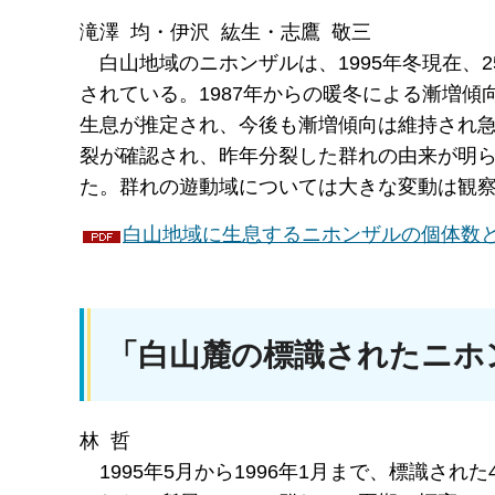
滝澤 均・伊沢 紘生・志鷹 敬三
白山
地域のニホンザルは、1995年冬現在、
されている。1987年からの暖冬による漸増傾
生息が推定され、今後も漸増傾向は維持され
裂が確認され、昨年分裂した群れの由来が明
た。群れの遊動域については大きな変動は観
白山地域に生息するニホンザルの個体数と遊動
「白山麓の標識されたニホ
林 哲
1995
年5月から1996年1月まで、標識され