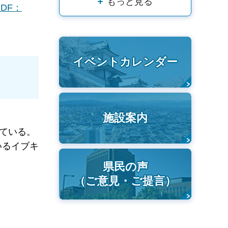
もっと見る
DF：
イベントカレンダー
施設案内
ている。
いるイブキ
県民の声
（ご意見・ご提言）