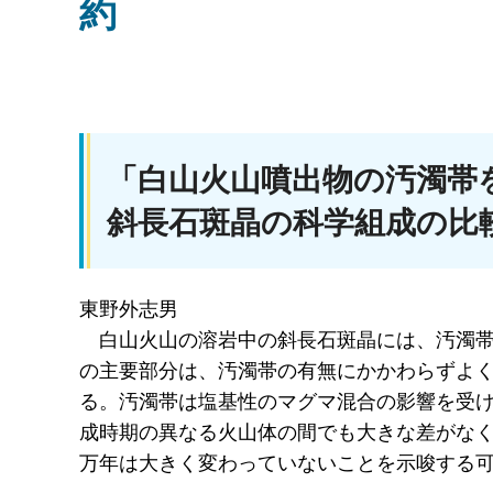
約
「白山火山噴出物の汚濁帯
斜長石斑晶の科学組成の比
東野外志男
白山
火山の溶岩中の斜長石斑晶には、汚濁
の主要部分は、汚濁帯の有無にかかわらずよ
る。汚濁帯は塩基性のマグマ混合の影響を受
成時期の異なる火山体の間でも大きな差がなく
万年は大きく変わっていないことを示唆する