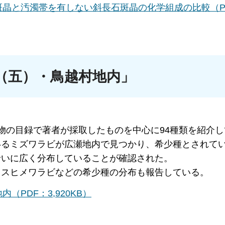
晶と汚濁帯を有しない斜長石斑晶の化学組成の比較（P
（五）・鳥越村地内」
物の目録で著者が採取したものを中心に94種類を紹介し
いるミズワラビが広瀬地内で見つかり、希少種とされて
沿いに広く分布していることが確認された。
ウスヒメワラビなどの希少種の分布も報告している。
PDF：3,920KB）