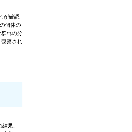
れが確認
頭の個体の
な群れの分
も観察され
の結果、