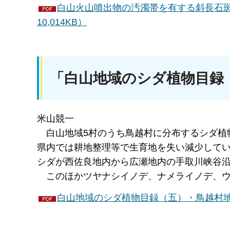
白山火山噴出物の汚濁帯を有する斜長石斑
10,014KB）
「白山地域のシダ植物目録
米山競一
白山
地域5村のうち鳥越村に分布するシダ植
県内では耕地整理等で生育地を失い減少して
シダが西佐良地内から広瀬地内の手取川峡谷
この
ほかツヤナシイノデ、ナメライノデ、
白山地域のシダ植物目録（五）・鳥越村地内（