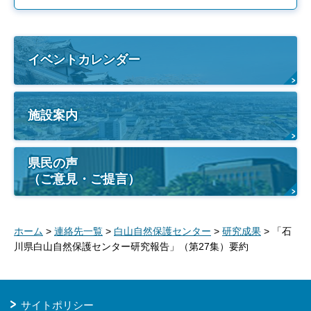
イベントカレンダー
施設案内
県民の声
（ご意見・ご提言）
ホーム
>
連絡先一覧
>
白山自然保護センター
>
研究成果
> 「石
川県白山自然保護センター研究報告」（第27集）要約
サイトポリシー