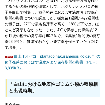
ハクサ
ンオオバコの生息域外における保全方法を確立
するための基礎的な研究として、ハクサンオオバコの種
子を白山で採集し、種子発芽におよぼす温度および保存
期間の影響について調査した。採集後1週間から2週間後
の種子は、27℃で最も発芽率が高く、18℃以下では、ほ
とんど発芽しなかった。また、4℃で保存した採集後12
か月後の種子の発芽率は60.7％で、採集後1週間後の発芽
率63.9％と、ほぼ変わらない発芽率を保っていた（24℃
で培養）。
白山オオバコ（plantago hakusanensis Koidzumi)の
種子発芽におよぼす温度および保存期間の影響（PDF：
3,835KB）
「白山における地表性ゴミムシ類の種類相
と出現時期」
平松新一