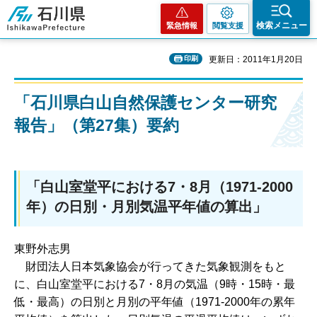
石川県
検索メニュー
緊急情報
閲覧支援
印刷
更新日：2011年1月20日
「石川県白山自然保護センター研究
報告」（第27集）要約
「白山室堂平における7・8月（1971-2000
年）の日別・月別気温平年値の算出」
東野外志男
財団法人日
本気象協会が行ってきた気象観測をもと
に、白山室堂平における7・8月の気温（9時・15時・最
低・最高）の日別と月別の平年値（1971-2000年の累年