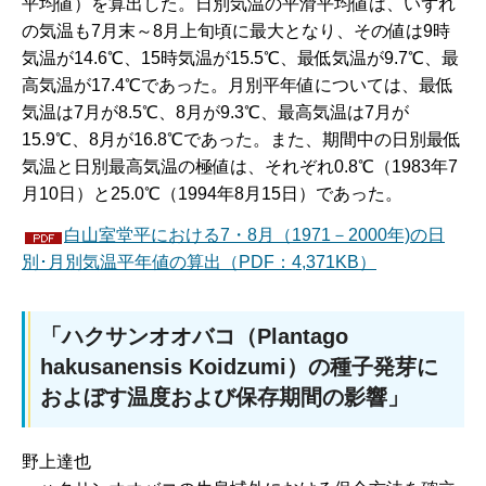
平均値）を算出した。日別気温の平滑平均値は、いずれ
の気温も7月末～8月上旬頃に最大となり、その値は9時
気温が14.6℃、15時気温が15.5℃、最低気温が9.7℃、最
高気温が17.4℃であった。月別平年値については、最低
気温は7月が8.5℃、8月が9.3℃、最高気温は7月が
15.9℃、8月が16.8℃であった。また、期間中の日別最低
気温と日別最高気温の極値は、それぞれ0.8℃（1983年7
月10日）と25.0℃（1994年8月15日）であった。
白山室堂平における7・8月（1971－2000年)の日
別･月別気温平年値の算出（PDF：4,371KB）
「ハクサンオオバコ（Plantago
hakusanensis Koidzumi）の種子発芽に
およぼす温度および保存期間の影響」
野上達也