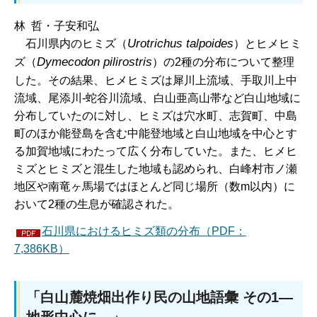
林 哲・子安和弘
Urotrichus talpoides
石川
県内のヒミズ（
）とヒメヒミ
Dymecodon pilirostris
ズ（
）の2種の分布について整理
した。その結果、ヒメヒミズは犀川上流域、手取川上中
流域、尾添川-蛇谷川流域、白山亜高山帯など白山地域に
分布していたのに対し、ヒミズは穴水町、志賀町、中島
町のほか能登島を含む中能登地域と白山地域を中心とす
る加賀地域にわたって広く分布していた。また、ヒメヒ
ミズとヒミズと混生した地域も認められ、白峰村市ノ瀬
地区や南竜ヶ馬場ではほとんど同じ場所（数m以内）に
おいて2種の生息が確認された。
石川県におけるヒミズ類の分布（PDF：
7,386KB）
「白山麓焼畑出作り民の山地語彙 その1―
地形中心に―」