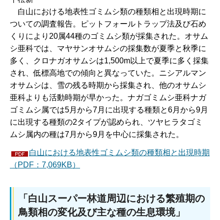
白山
における地表性ゴミムシ類の種類相と出現時期に
ついての調査報告。ピットフォールトラップ法及び石め
くりにより20属44種のゴミムシ類が採集された。オサム
シ亜科では、マヤサンオサムシの採集数が夏季と秋季に
多く、クロナガオサムシは1,500m以上で夏季に多く採集
され、低標高地での傾向と異なっていた。ニシアルマン
オサムシは、雪の残る時期から採集され、他のオサムシ
亜科よりも活動時期が早かった。ナガゴミムシ亜科ナガ
ゴミムシ属では5月から7月に出現する種類と6月から9月
に出現する種類の2タイプが認められ、ツヤヒラタゴミ
ムシ属内の種は7月から9月を中心に採集された。
白山における地表性ゴミムシ類の種類相と出現時期
（PDF：7,069KB）
「白山スーパー林道周辺における繁殖期の
鳥類相の変化及び主な種の生息環境」