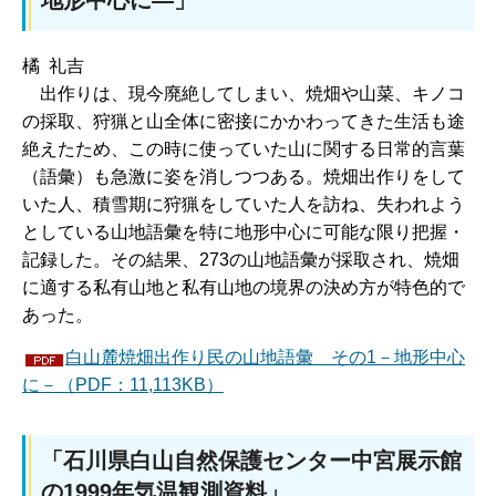
橘 礼吉
出作
りは、現今廃絶してしまい、焼畑や山菜、キノコ
の採取、狩猟と山全体に密接にかかわってきた生活も途
絶えたため、この時に使っていた山に関する日常的言葉
（語彙）も急激に姿を消しつつある。焼畑出作りをして
いた人、積雪期に狩猟をしていた人を訪ね、失われよう
としている山地語彙を特に地形中心に可能な限り把握・
記録した。その結果、273の山地語彙が採取され、焼畑
に適する私有山地と私有山地の境界の決め方が特色的で
あった。
白山麓焼畑出作り民の山地語彙 その1－地形中心
に－（PDF：11,113KB）
「石川県白山自然保護センター中宮展示館
の1999年気温観測資料」