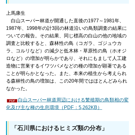
上馬康生
白山
スーパー林道が開通した直後の1977～1981年、
1987年、1998年の計3回の林道沿いの鳥類調査の結果に
ついての報告。その結果、同じ標高の白山の他の地域の
調査と比較すると、森林性の鳥（コガラ、ゴジュウカ
ラ、コルリなど）の減少と低木林・草原性の鳥（ホオジ
ロなど）の増加が明らかであり、それにもまして人工建
造物に営巣するイワツバメなどの種の増加が顕著である
ことが明らかとなった。また、本来の植生から考えられ
る森林性の鳥の増加は、この20年間ではほとんどみられ
なかった。
白山スーパー林道周辺における繁殖期の鳥類相の変
化及び主な種の生息環境（PDF：5,262KB）
「石川県におけるヒミズ類の分布」