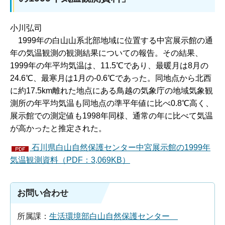
小川弘司
1999
年の白山山系北部地域に位置する中宮展示館の通
年の気温観測の観測結果についての報告。その結果、
1999年の年平均気温は、11.5℃であり、最暖月は8月の
24.6℃、最寒月は1月の-0.6℃であった。同地点から北西
に約17.5km離れた地点にある鳥越の気象庁の地域気象観
測所の年平均気温も同地点の準平年値に比べ0.8℃高く、
展示館での測定値も1998年同様、通常の年に比べて気温
が高かったと推定された。
石川県白山自然保護センター中宮展示館の1999年
気温観測資料（PDF：3,069KB）
お問い合わせ
所属課：
生活環境部白山自然保護センター