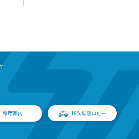
方
県庁案内
19階展望ロビー