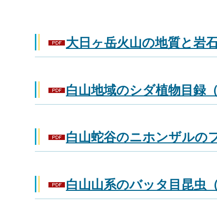
大日ヶ岳火山の地質と岩石（P
白山地域のシダ植物目録（二
白山蛇谷のニホンザルのフン
白山山系のバッタ目昆虫（第