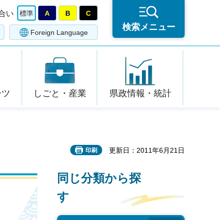
合い
標準
A
B
C
検索メニュー
Foreign Language
ーツ
しごと・産業
県政情報・統計
更新日：2011年6月21日
印刷
同じ分類から探
す