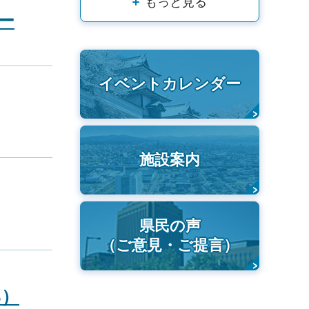
もっと見る
ー
イベントカレンダー
施設案内
県民の声
（ご意見・ご提言）
B）