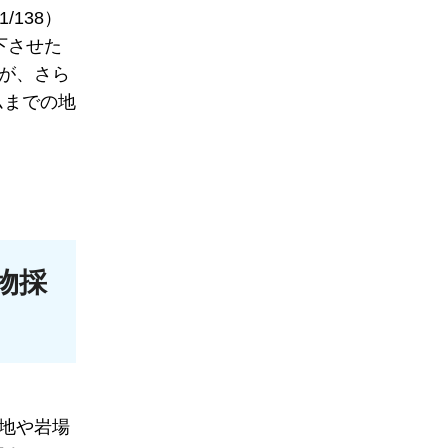
138）
下させた
が、さら
ムまでの地
物採
地や岩場