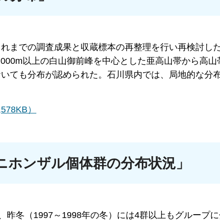
これまでの調査成果と収蔵標本の再整理を行い再検討し
,000m以上の白山御前峰を中心とした亜高山帯から高山
おいても分布が認められた。石川県内では、局地的な分
78KB）
ニホンザル個体群の分布状況」
昨冬（1997～1998年の冬）には4群以上もグループ