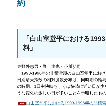
約
「白山室堂平における1993
料」
東野外志男・野上達也・小川弘司
199
3-1996年の非積雪期の白山室堂平に
日別晴天指数の相対度数分布は、同時期の輪島
の時期、1日中快晴もしくは快晴に近い日が少
うな変化の激しい日が多いことを示唆したも
白山室堂平における1993-1996年の非積