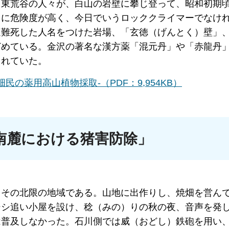
、東荒谷の人々が、白山の岩壁に攀じ登って、昭和初期
常に危険度が高く、今日でいうロッククライマーでなけ
遭難死した人名をつけた岩場、「玄徳（げんとく）壁」
どめている。金沢の著名な漢方薬「混元丹」や「赤龍丹
されていた。
の薬用高山植物採取-（PDF：9,954KB）
南麓における猪害防除」
、その北限の地域である。山地に出作りし、焼畑を営ん
シシ追い小屋を設け、稔（みの）りの秋の夜、音声を発
は普及しなかった。石川側では威（おどし）鉄砲を用い