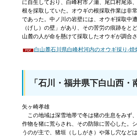
に自生しており、白峰村市ノ瀬、尾口村尾添
根を採取していた。オウギの根採取作業は非
であった。中ノ川の岩壁には、オウギ採取中
（げし）の壁」があり、その苦労の痕跡をと
山麓の人が命を懸けて採取したオウギが調合
白山麓石川県白峰村河内のオウギ採り-焼畑民
「石川・福井県下白山西・
矢ヶ崎孝雄
この地
域は深雪地帯で冬は猪の生息をみず
作物を猪に荒らされ、その防除に苦心した。
うのが主で、猪垣（ししがき）や落し穴など