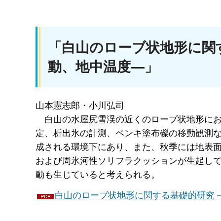
「白山のローブ状地形に関
動、地中温度―」
山本憲志郎・小川弘司
白山
の水屋尻雪渓の近くのローブ状地形に
定、析出氷の計測、ペンキ塗布礫の移動観測な
成される環境下にあり、また、秋季には地表面
および周氷河性ソリフラクッションが生起し
動も生じていると考えられる。
白山のローブ状地形に関する基礎的研究－堆