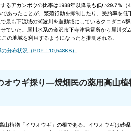
アカンボウの比率は1988年以降最も低い29.7％（41/
不作であったことが、繁殖行動を抑制したり、受胎率を低
で最も下流域の瀬波川を遊動域にしているクロダニA群
させていた。犀川水系の金沢市下寺津発電所から犀川ダ
間にこの地域を利用するようになったと推測される。
布状況（PDF：10,548KB）
のオウギ採り―焼畑民の薬用高山植
、高山植物「イワオウギ」の根である。イワオウギは砂礫