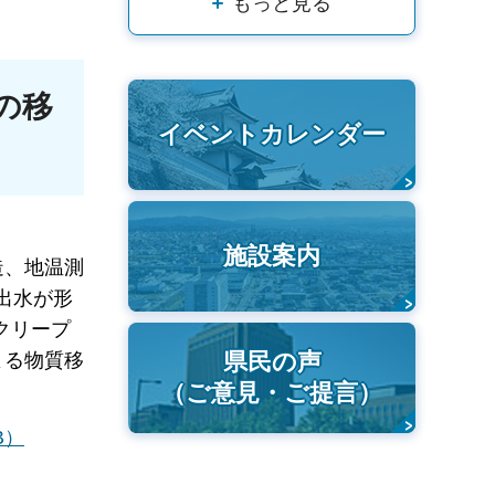
もっと見る
の移
イベントカレンダー
施設案内
造、地温測
出水が形
クリープ
県民の声
よる物質移
（ご意見・ご提言）
B）