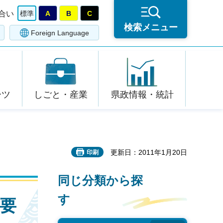
合い
標準
A
B
C
検索メニュー
Foreign Language
ーツ
しごと・産業
県政情報・統計
更新日：2011年1月20日
印刷
同じ分類から探
す
）要