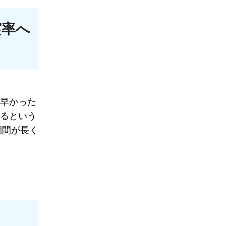
実率へ
月早かった
するという
期間が長く