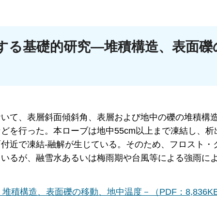
する基礎的研究―堆積構造、表面礫
おいて、表層斜面傾斜角、表層および地中の礫の堆積構
どを行った。本ローブは地中55cm以上まで凍結し、析
付近で凍結-融解が生じている。そのため、フロスト・
ているが、融雪水あるいは梅雨期や台風等による強雨に
積構造、表面礫の移動、地中温度－（PDF：8,836K