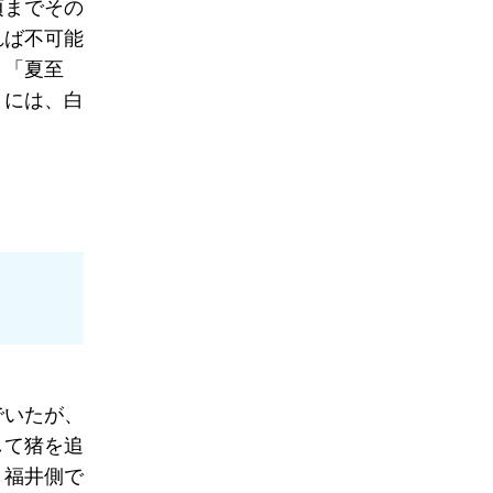
頃までその
れば不可能
、「夏至
」には、白
でいたが、
して猪を追
、福井側で