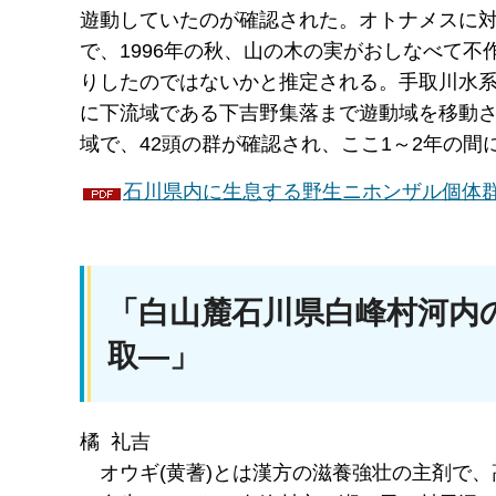
遊動していたのが確認された。オトナメスに対する
で、1996年の秋、山の木の実がおしなべて
りしたのではないかと推定される。手取川水系
に下流域である下吉野集落まで遊動域を移動
域で、42頭の群が確認され、ここ1～2年の
石川県内に生息する野生ニホンザル個体群の分
「白山麓石川県白峰村河内
取―」
橘 礼吉
オウ
ギ(黄蓍)とは漢方の滋養強壮の主剤で