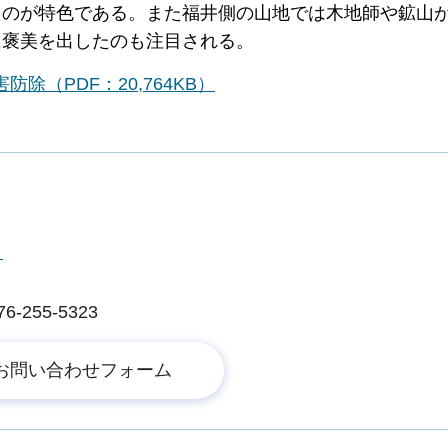
たのが特色である。また福井側の山地では木地師や鉱山
に褒美を出したのも注目される。
（PDF：20,764KB）
ー
255-5323