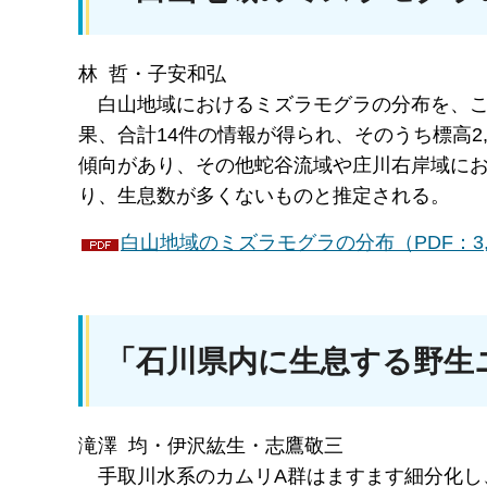
林 哲・子安和弘
白山
地域におけるミズラモグラの分布を、
果、合計14件の情報が得られ、そのうち標高2
傾向があり、その他蛇谷流域や庄川右岸域に
り、生息数が多くないものと推定される。
白山地域のミズラモグラの分布（PDF：3,5
「石川県内に生息する野生
滝澤 均・伊沢紘生・志鷹敬三
手取
川水系のカムリA群はますます細分化し、