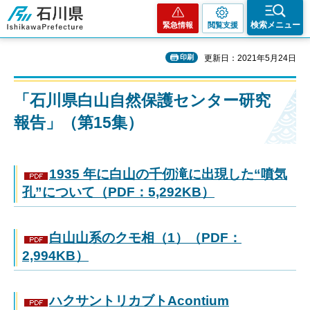
石川県
検索メニュー
緊急情報
閲覧支援
印刷
更新日：2021年5月24日
「石川県白山自然保護センター研究
報告」（第15集）
1935 年に白山の千仞滝に出現した“噴気
孔”について（PDF：5,292KB）
白山山系のクモ相（1）（PDF：
2,994KB）
ハクサントリカブトAcontium