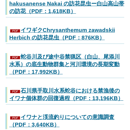
hakusanense Nakai の訪花昆虫ー白山高山帯
の訪花（PDF：1,618KB）
イワギクChrysanthemum zawadskii
Herbich の訪花昆虫（PDF：876KB）
蛇谷川及び途中谷禁猟区（白山、尾添川
水系）の底生動物群集と河川環境の長期変動
（PDF：17,992KB）
石川県手取川水系蛇谷における禁漁後の
イワナ個体群の回復過程（PDF：13,196KB）
イワナと渓流釣りについての意識調査
（PDF：3,640KB）