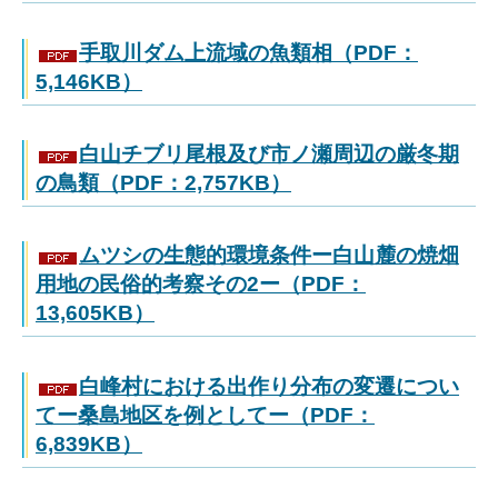
手取川ダム上流域の魚類相（PDF：
5,146KB）
白山チブリ尾根及び市ノ瀬周辺の厳冬期
の鳥類（PDF：2,757KB）
ムツシの生態的環境条件ー白山麓の焼畑
用地の民俗的考察その2ー（PDF：
13,605KB）
白峰村における出作り分布の変遷につい
てー桑島地区を例としてー（PDF：
6,839KB）