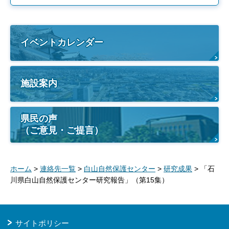
イベントカレンダー
施設案内
県民の声
（ご意見・ご提言）
ホーム
>
連絡先一覧
>
白山自然保護センター
>
研究成果
> 「石
川県白山自然保護センター研究報告」（第15集）
サイトポリシー