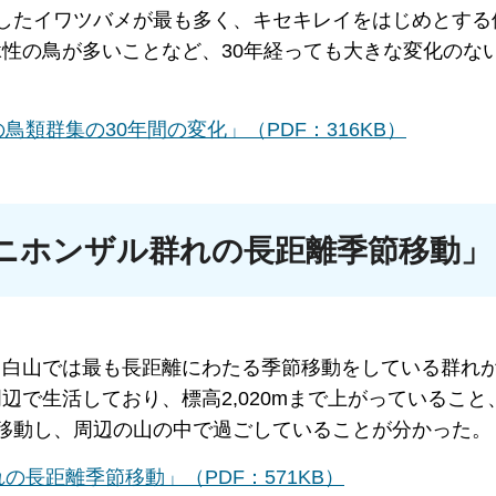
したイワツバメが最も多く、キセキレイをはじめとする
性の鳥が多いことなど、30年経っても大きな変化のな
類群集の30年間の変化」（PDF：316KB）
ニホンザル群れの長距離季節移動」
、白山では最も長距離にわたる季節移動をしている群れ
で生活しており、標高2,020mまで上がっていること、
移動し、周辺の山の中で過ごしていることが分かった。
長距離季節移動」（PDF：571KB）