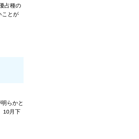
優占種の
いことが
が明らかと
10月下