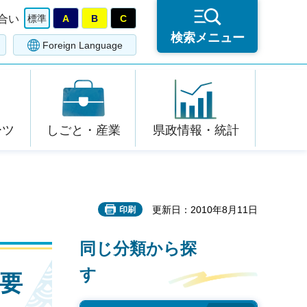
合い
標準
A
B
C
検索メニュー
Foreign Language
ーツ
しごと・産業
県政情報・統計
更新日：2010年8月11日
印刷
同じ分類から探
す
）要