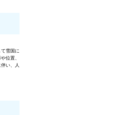
して雪国に
形や位置、
に伴い、人