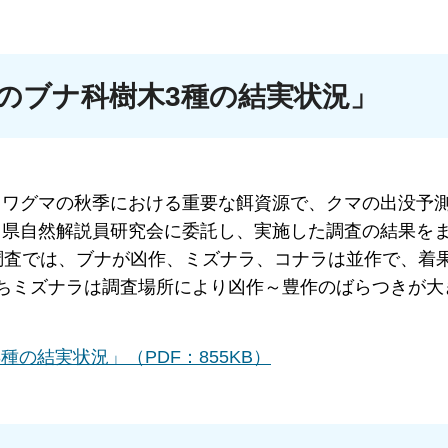
方のブナ科樹木3種の結実状況」
ノワグマの秋季における重要な餌資源で、クマの出没予
川県自然解説員研究会に委託し、実施した調査の結果を
調査では、ブナが凶作、ミズナラ、コナラは並作で、着
ちミズナラは調査場所により凶作～豊作のばらつきが大
種の結実状況」（PDF：855KB）