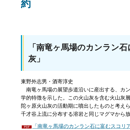
約
「南竜ヶ馬場のカンラン石
灰」
東野外志男・酒寄淳史
南
竜ヶ馬場の展望歩道沿いに産出する、カ
学的特徴を示した。この火山灰を含む火山灰層
陀ヶ原火山灰の活動期に噴出したものと考えら
千才谷上流に分布する溶岩と同じマグマから
「南竜ヶ馬場のカンラン石に富むスコリアを