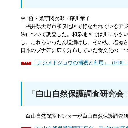
林 哲・巣守関次郎・藤川恭子
福井
県大野市和泉地区で行なわれているア
法について調査した。和泉地区では川に小さ
し、これをいったん塩漬けし、その後、塩ぬ
日本のブナ帯に広く分布していた食文化の一
「アジメドジョウの捕獲と利用」（PDF：8
「白山自然保護調査研究会
白山自
然保護センターが白山自然保護調査研