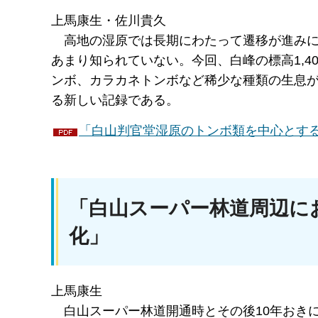
上馬康生・佐川貴久
高地
の湿原では長期にわたって遷移が進み
あまり知られていない。今回、白峰の標高1,4
ンボ、カラカネトンボなど稀少な種類の生息
る新しい記録である。
「白山判官堂湿原のトンボ類を中心とする動
「白山スーパー林道周辺に
化」
上馬康生
白山
スーパー林道開通時とその後10年おき