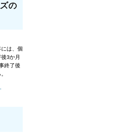
ズの
年には、個
後3か月
事終了後
る。
）