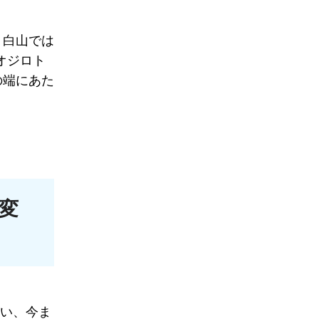
、白山では
オジロト
の端にあた
変
行い、今ま