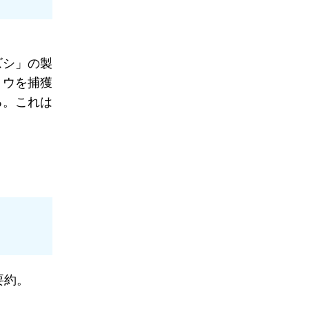
ズシ」の製
ョウを捕獲
る。これは
要約。