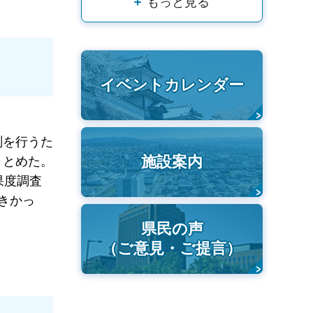
もっと見る
イベントカレンダー
測を行うた
施設案内
まとめた。
果度調査
きかっ
県民の声
（ご意見・ご提言）