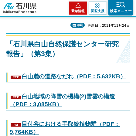
石川県
検索メニュー
緊急情報
閲覧支援
印刷
更新日：2011年11月24日
「石川県白山自然保護センター研究
報告」（第3集）
白山麓の道路なだれ（PDF：5,632KB）
白山地域の降雪の機構(2)雪雲の構造
（PDF：3,085KB）
目付谷における手取統植物群（PDF：
9,764KB）