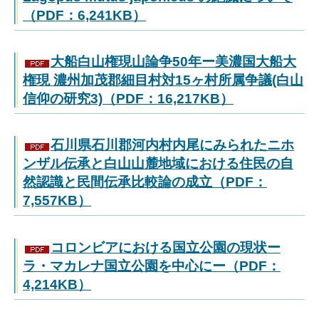
（PDF：6,241KB）
大船白山権現山論争50年ー美濃国大船大
権現 濃州加茂郡細目村対15ヶ村所属争議(白山
信仰の研究3)（PDF：16,217KB）
石川県石川郡河内村内尾にみられたニホ
ンザル伝承と白山山麓地域における住民の自
然認識と民間伝承比較論の成立（PDF：
7,557KB）
コロンビアにおける国立公園の現状ー
ラ・マカレナ国立公園を中心にー（PDF：
4,214KB）